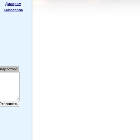
Дилором
Камбарова
модератора