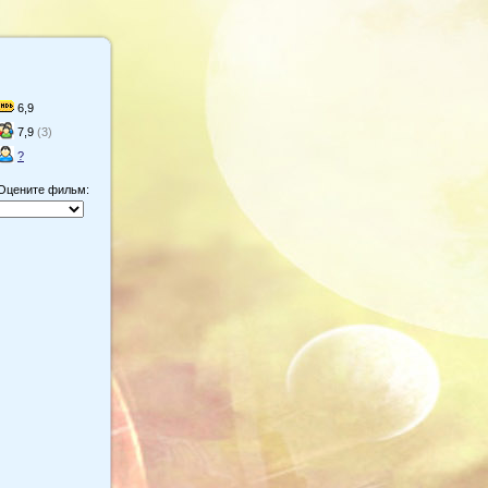
6,9
7,9
(3)
?
Оцените фильм: