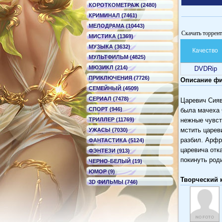
КОРОТКОМЕТРАЖ (2480)
КРИМИНАЛ (7461)
МЕЛОДРАМА (10443)
Скачать торрен
МИСТИКА (1369)
МУЗЫКА (3632)
Качество
МУЛЬТФИЛЬМ (4825)
МЮЗИКЛ (214)
DVDRip
ПРИКЛЮЧЕНИЯ (7726)
Описание фи
СЕМЕЙНЫЙ (4509)
СЕРИАЛ (7478)
Царевич Сияв
СПОРТ (946)
была мачеха 
ТРИЛЛЕР (11769)
нежные чувст
мстить царев
УЖАСЫ (7030)
разбил. Арфр
ФАНТАСТИКА (5124)
царевича отк
ФЭНТЕЗИ (913)
покинуть род
ЧЕРНО-БЕЛЫЙ (19)
ЮМОР (9)
Творческий 
3D ФИЛЬМЫ (746)