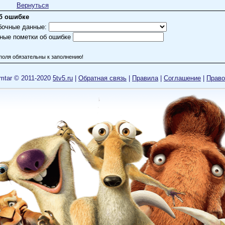
Вернуться
б ошибке
бочные данные:
ные пометки об ошибке
поля обязательны к заполнению!
mtar © 2011-2020
5tv5.ru
|
Обратная связь
|
Правила
|
Cоглашение
|
Право