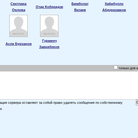
Светлана
Бимболат
Хабибулло
Отар Коберидзе
Орлова
Ватаев
Абдураззаков
Гурминч
Асли Бурханов
Завкибеков
только для 
ция сервера оставляет за собой право удалять сообщения по собственному
ю