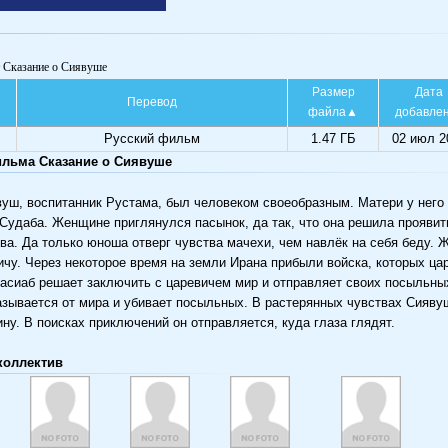
т Сказание о Сиявуше
Размер
Дата
Перевод
файла
добавле
Русский фильм
1.47 ГБ
02 июл 2
льма Сказание о Сиявуше
уш, воспитанник Рустама, был человеком своеобразным. Матери у него 
Судаба. Женщине приглянулся пасынок, да так, что она решила проявит
ва. Да только юноша отверг чувства мачехи, чем навлёк на себя беду.
ичу. Через некоторое время на земли Ирана прибыли войска, которых ца
асиаб решает заключить с царевичем мир и отправляет своих посыльны
азывается от мира и убивает посыльных. В растерянных чувствах Сияву
ину. В поисках приключений он отправляется, куда глаза глядят.
коллектив