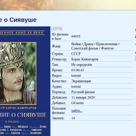
е о Сиявуше
(1976)
ID фильма
69955
в базе:
Война / Драма / Приключения /
Жанр:
Советский фильм / Фэнтези
Страна:
СССР
Режиссер:
Борис Кимягаров
Тип:
Не определён
Время:
03:00:43
Видео:
torrent
Качество:
Экранизация
Аудио:
torrent
Перевод:
Русский фильм
Добавлен:
11 января 2020
Добавил:
GGastm
Похожие
найти...
фильмы:
Закачек:
14