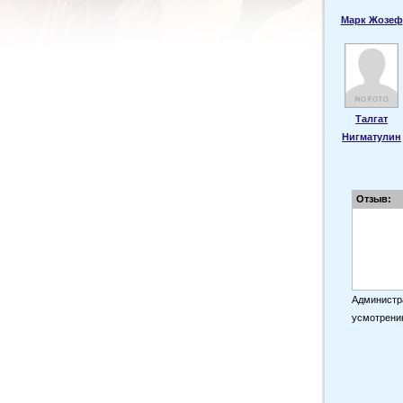
Марк Жозеф
Талгат
Нигматулин
Отзыв:
Администра
усмотрени