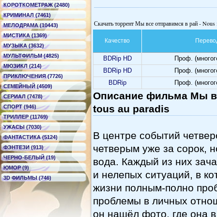
КОРОТКОМЕТРАЖ (2480)
КРИМИНАЛ (7461)
Скачать торрент Мы все отправимся в рай - Nous ir
МЕЛОДРАМА (10443)
МИСТИКА (1369)
Качество
Перево
МУЗЫКА (3632)
МУЛЬТФИЛЬМ (4825)
BDRip HD
Проф. (много
МЮЗИКЛ (214)
BDRip HD
Проф. (много
ПРИКЛЮЧЕНИЯ (7726)
BDRip
Проф. (много
СЕМЕЙНЫЙ (4509)
Описание фильма Мы все
СЕРИАЛ (7478)
tous au paradis
СПОРТ (946)
ТРИЛЛЕР (11769)
УЖАСЫ (7030)
В центре событий четвер
ФАНТАСТИКА (5124)
четверым уже за сорок, 
ФЭНТЕЗИ (913)
ЧЕРНО-БЕЛЫЙ (19)
вода. Каждый из них зач
ЮМОР (9)
и нелепых ситуаций, в к
3D ФИЛЬМЫ (746)
жизни полным-полно пробл
проблемы в личных отнош
он нашёл фото, где она 