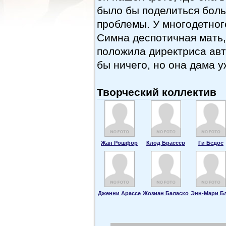
было бы поделиться боль
проблемы. У многодетного
Симна деспотичная мать, 
положила директриса авт
бы ничего, но она дама 
Творческий коллектив
Жан Рошфор
Клод Брассёр
Ги Бедос
Дженни Арассе
Жозиан Баласко
Энн-Мари Б