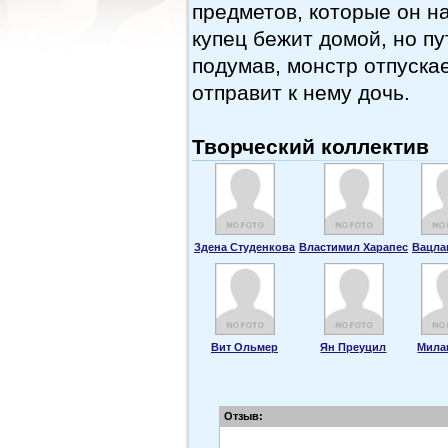
предметов, которые он н
купец бежит домой, но п
подумав, монстр отпускае
отправит к нему дочь.
Творческий коллектив
Здена Студенкова
Властимил Харапес
Вацла
Вит Ольмер
Ян Преуцил
Мила
Отзыв: