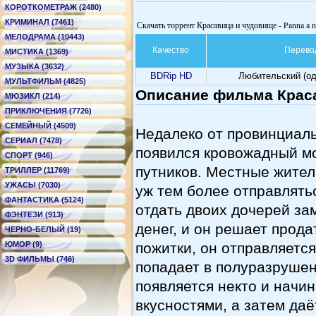
КОРОТКОМЕТРАЖ (2480)
КРИМИНАЛ (7461)
Скачать торрент Красавица и чудовище - Panna a n
МЕЛОДРАМА (10443)
Качество
Перево
МИСТИКА (1369)
МУЗЫКА (3632)
BDRip HD
Любительский (о
МУЛЬТФИЛЬМ (4825)
Описание фильма Красав
МЮЗИКЛ (214)
ПРИКЛЮЧЕНИЯ (7726)
СЕМЕЙНЫЙ (4509)
Недалеко от провинциаль
СЕРИАЛ (7478)
появился кровожадный м
СПОРТ (946)
путников. Местные жител
ТРИЛЛЕР (11769)
УЖАСЫ (7030)
уж тем более отправлять
ФАНТАСТИКА (5124)
отдать двоих дочерей за
ФЭНТЕЗИ (913)
денег, и он решает прод
ЧЕРНО-БЕЛЫЙ (19)
ЮМОР (9)
пожитки, он отправляется
3D ФИЛЬМЫ (746)
попадает в полуразрушенн
появляется некто и начи
вкусностями, а затем да