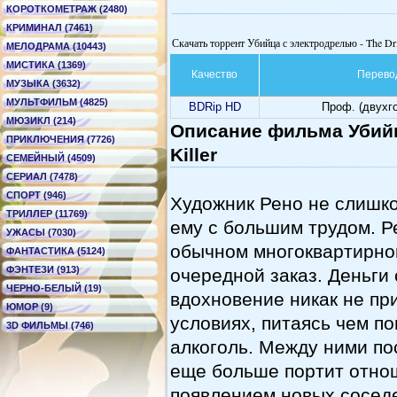
КОРОТКОМЕТРАЖ (2480)
КРИМИНАЛ (7461)
Скачать торрент Убийца с электродрелью - The Dril
МЕЛОДРАМА (10443)
МИСТИКА (1369)
Качество
Перево
МУЗЫКА (3632)
МУЛЬТФИЛЬМ (4825)
BDRip HD
Проф. (двухг
МЮЗИКЛ (214)
Описание фильма Убийца
ПРИКЛЮЧЕНИЯ (7726)
Killer
СЕМЕЙНЫЙ (4509)
СЕРИАЛ (7478)
СПОРТ (946)
Художник Рено не слишко
ТРИЛЛЕР (11769)
ему с большим трудом. Р
УЖАСЫ (7030)
обычном многоквартирном
ФАНТАСТИКА (5124)
ФЭНТЕЗИ (913)
очередной заказ. Деньги
ЧЕРНО-БЕЛЫЙ (19)
вдохновение никак не пр
ЮМОР (9)
условиях, питаясь чем по
3D ФИЛЬМЫ (746)
алкоголь. Между ними по
еще больше портит отнош
появлением новых соседе