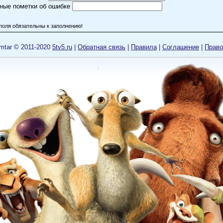
ные пометки об ошибке
поля обязательны к заполнению!
mtar © 2011-2020
5tv5.ru
|
Обратная связь
|
Правила
|
Cоглашение
|
Право