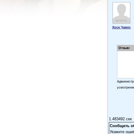
Хосе Чавес
Отзыв:
Администра
усмотрени
1.483492 сек
Сообщить о
Укажите оши