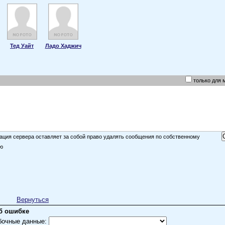
Тед Уайт
Ладо Хаджич
только для 
ция сервера оставляет за собой право удалять сообщения по собственному
ю
Вернуться
б ошибке
бочные данные: