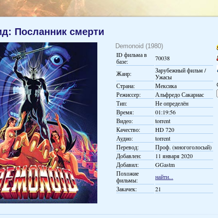
д: Посланник смерти
Demonoid (1980)
ID фильма в
70038
базе:
Зарубежный фильм /
Жанр:
Ужасы
Страна:
Мексика
Режиссер:
Альфредо Сакариас
Тип:
Не определён
Время:
01:19:56
Видео:
torrent
Качество:
HD 720
Аудио:
torrent
Перевод:
Проф. (многоголосый)
Добавлен:
11 января 2020
Добавил:
GGastm
Похожие
найти...
фильмы:
Закачек:
21