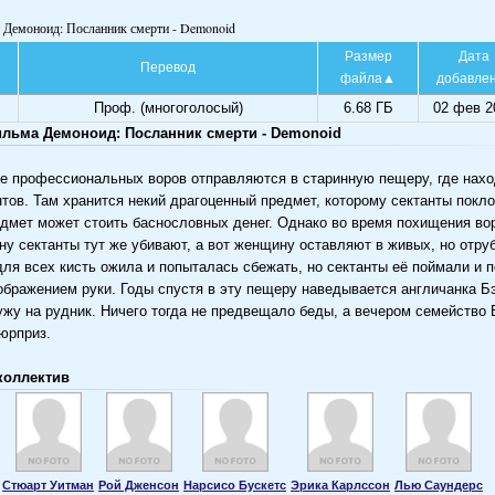
т Демоноид: Посланник смерти - Demonoid
Размер
Дата
Перевод
файла
добавле
Проф. (многоголосый)
6.68 ГБ
02 фев 2
льма Демоноид: Посланник смерти - Demonoid
 профессиональных воров отправляются в старинную пещеру, где нах
нтов. Там хранится некий драгоценный предмет, которому сектанты покл
едмет может стоить баснословных денег. Однако во время похищения во
ну сектанты тут же убивают, а вот женщину оставляют в живых, но отруб
ля всех кисть ожила и попыталась сбежать, но сектанты её поймали и 
ображением руки. Годы спустя в эту пещеру наведывается англичанка Бэ
ужу на рудник. Ничего тогда не предвещало беды, а вечером семейство
юрприз.
коллектив
Стюарт Уитман
Рой Дженсон
Нарсисо Бускетс
Эрика Карлссон
Лью Саундерс