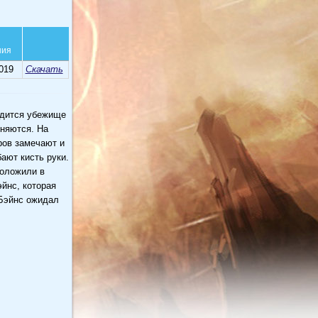
ния
019
Скачать
одится убежище
оняются. На
ров замечают и
ают кисть руки.
положили в
йнс, которая
 Бэйнс ожидал