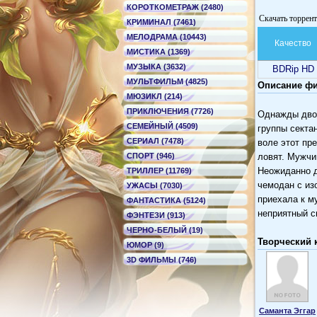
КОРОТКОМЕТРАЖ (2480)
Скачать торрен
КРИМИНАЛ (7461)
МЕЛОДРАМА (10443)
Качество
МИСТИКА (1369)
МУЗЫКА (3632)
BDRip HD
МУЛЬТФИЛЬМ (4825)
Описание фи
МЮЗИКЛ (214)
ПРИКЛЮЧЕНИЯ (7726)
Однажды двое
СЕМЕЙНЫЙ (4509)
группы секта
СЕРИАЛ (7478)
воле этот пр
СПОРТ (946)
ловят. Мужчи
Неожиданно д
ТРИЛЛЕР (11769)
чемодан с из
УЖАСЫ (7030)
приехала к м
ФАНТАСТИКА (5124)
неприятный с
ФЭНТЕЗИ (913)
ЧЕРНО-БЕЛЫЙ (19)
Творческий 
ЮМОР (9)
3D ФИЛЬМЫ (746)
Саманта Эггар