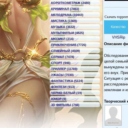
КОРОТКОМЕТРАЖ (2480)
КРИМИНАЛ (7461)
МЕЛОДРАМА (10443)
Скачать торрент
МИСТИКА (1369)
Качество
МУЗЫКА (3632)
МУЛЬТФИЛЬМ (4825)
VHSRip
МЮЗИКЛ (214)
Описание фи
ПРИКЛЮЧЕНИЯ (7726)
СЕМЕЙНЫЙ (4509)
Обследование
СЕРИАЛ (7478)
целой семьей
СПОРТ (946)
вынуждены за
ТРИЛЛЕР (11769)
его внук. Пр
УЖАСЫ (7030)
Ситуация с р
ФАНТАСТИКА (5124)
расследовани
ФЭНТЕЗИ (913)
землянам и и
ЧЕРНО-БЕЛЫЙ (19)
ЮМОР (9)
Творческий 
3D ФИЛЬМЫ (746)