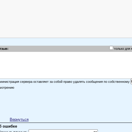
тзыв:
только для
министрация сервера оставляет за собой право удалять сообщения по собственному
мотрению
Вернуться
б ошибке