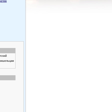
ортер
тский
пришельцам