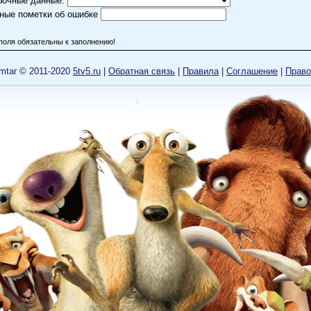
бочные данные:
ные пометки об ошибке
поля обязательны к заполнению!
mtar © 2011-2020
5tv5.ru
|
Обратная связь
|
Правила
|
Cоглашение
|
Право