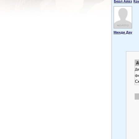
Берл Айвз
Кр
Минди Дау
Д
Да
фи
С