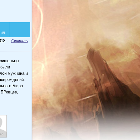
ния
018
Скачать
Пришельцы
 были
илой мужчина и
повреждений.
льного Бюро
ФБРовцев,