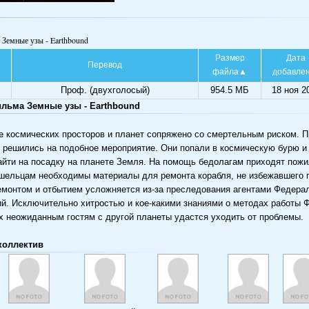
 Земные узы - Earthbound
Размер
Дата
Перевод
файла
добавле
Проф. (двухголосый)
954.5 МБ
18 ноя 2
льма Земные узы - Earthbound
 космических просторов и планет сопряжено со смертельным риском. 
 решились на подобное мероприятие. Они попали в космическую бурю и
йти на посадку на планете Земля. На помощь бедолагам приходят пож
ишельцам необходимы материалы для ремонта корабля, не избежавшего 
емонтом и отбытием усложняется из-за преследования агентами Федера
й. Исключительно хитростью и кое-какими знаниями о методах работы 
х неожиданным гостям с другой планеты удастся уходить от проблемы.
коллектив