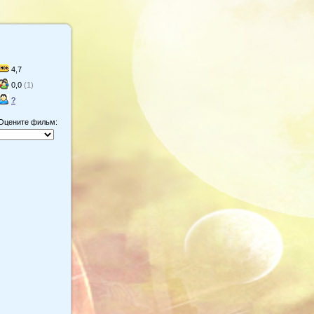
4,7
0,0
(1)
?
Оцените фильм: