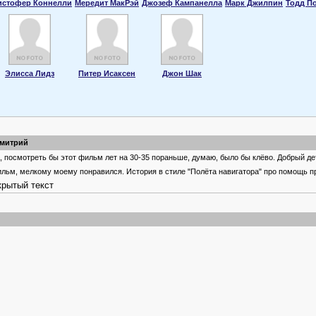
истофер Коннелли
Мередит МакРэй
Джозеф Кампанелла
Марк Джилпин
Тодд П
Элисса Лидз
Питер Исаксен
Джон Шак
митрий
, посмотреть бы этот фильм лет на 30-35 пораньше, думаю, было бы клёво. Добрый де
льм, мелкому моему понравился. История в стиле "Полёта навигатора" про помощь 
крытый текст