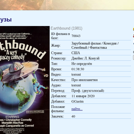
 узы
Earthbound (1981)
ID фильма в
70043
базе:
Зарубежный фильм / Комедия /
Жанр:
Семейный / Фантастика
Страна:
США
Режиссер:
Джеймс Л. Конуэй
Тип:
Не определён
Время:
01:38:30
Видео:
torrent
Качество:
Про инопланетян
Аудио:
torrent
Перевод:
Проф. (двухголосый)
Добавлен:
11 января 2020
Добавил:
GGastm
Похожие
найти...
фильмы:
Закачек:
40