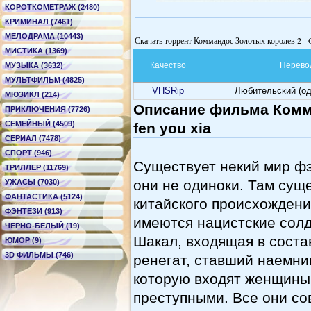
КОРОТКОМЕТРАЖ (2480)
КРИМИНАЛ (7461)
МЕЛОДРАМА (10443)
Скачать торрент Коммандос Золотых королев 2 - G
МИСТИКА (1369)
Качество
Перево
МУЗЫКА (3632)
МУЛЬТФИЛЬМ (4825)
VHSRip
Любительский (о
МЮЗИКЛ (214)
Описание фильма Комма
ПРИКЛЮЧЕНИЯ (7726)
СЕМЕЙНЫЙ (4509)
fen you xia
СЕРИАЛ (7478)
СПОРТ (946)
Существует некий мир фэ
ТРИЛЛЕР (11769)
они не одиноки. Там сущ
УЖАСЫ (7030)
ФАНТАСТИКА (5124)
китайского происхождени
ФЭНТЕЗИ (913)
имеются нацистские солд
ЧЕРНО-БЕЛЫЙ (19)
Шакал, входящая в состав
ЮМОР (9)
3D ФИЛЬМЫ (746)
ренегат, ставший наемник
которую входят женщины 
преступными. Все они со