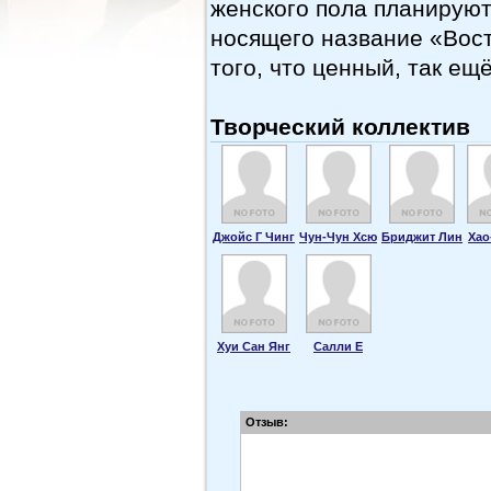
женского пола планируют
носящего название «Вост
того, что ценный, так ещ
Творческий коллектив
Джойс Г Чинг
Чун-Чун Хсю
Бриджит Лин
Хао
Хуи Сан Янг
Салли Е
Отзыв: