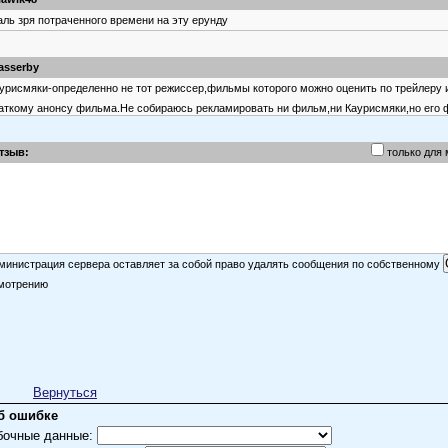
ль зря потраченного времени на эту ерунду
asserby
урисмяки-определенно не тот режиссер,фильмы которого можно оценить по трейлеру 
аткому анонсу фильма.Не собираюсь рекламировать ни фильм,ни Каурисмяки,но его
до смотреть и воспринимать прежде всего за атмосферу,которую он создает на экране
тзыв:
только для
orjui
министрация сервера оставляет за собой право удалять сообщения по собственному
ейлера вполне достаточно. Достоевский вообще тяжело воспринимается даже в Росси
мотрению
оей шизофрении и особенно не стыкуется, когда на него замахиваются горячие фински
ло вкуса, но думаю, даже он бы не одобрил.
есёлый Р.
ень содержательный трейлер...и топор в самом начале присутствует, и "старушка"..)))
Вернуться
б ошибке
бочные данные: