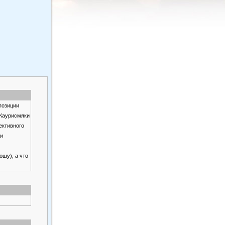
позиции
 Каурисмяки
ективного
 и
ошу), а что