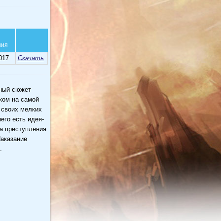
ния
017
Скачать
жный сюжет
ком на самой
 своих мелких
его есть идея-
ца преступления
Наказание
.