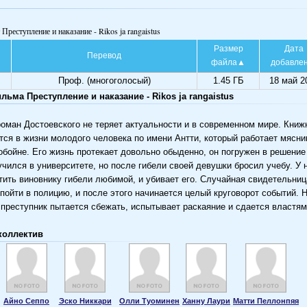
Преступление и наказание - Rikos ja rangaistus
Размер
Дата
Перевод
файла
добавле
Проф. (многоголосый)
1.45 ГБ
18 май 2
ьма Преступление и наказание - Rikos ja rangaistus
оман Достоевского не теряет актуальности и в современном мире. Кни
тся в жизни молодого человека по имени Антти, который работает мясни
обойне. Его жизнь протекает довольно обыденно, он погружен в решение
учился в университете, но после гибели своей девушки бросил учебу. У н
тить виновнику гибели любимой, и убивает его. Случайная свидетельни
 пойти в полицию, и после этого начинается целый круговорот событий. 
 преступник пытается сбежать, испытывает раскаяние и сдается властям
коллектив
Айно Сеппо
Эско Никкари
Олли Туоминен
Ханну Лаури
Матти Пеллонпяя