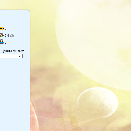
7,1
6,8
(3)
?
Оцените фильм: