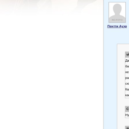
Пентти Ауэр
v
Да
ба
не
ра
сю
Ка
ка
С
Ну
S