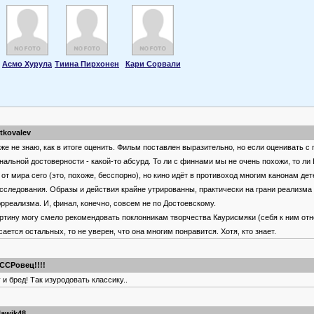
Асмо Хурула
Тиина Пирхонен
Кари Сорвали
itkovalev
же не знаю, как в итоге оценить. Фильм поставлен выразительно, но если оценивать с 
нальной достоверности - какой-то абсурд. То ли с финнами мы не очень похожи, то ли
 от мира сего (это, похоже, бесспорно), но кино идёт в противоход многим канонам дет
сследования. Образы и действия крайне утрированны, практически на грани реализма
рреализма. И, финал, конечно, совсем не по Достоевскому.
ртину могу смело рекомендовать поклонникам творчества Каурисмяки (себя к ним отн
сается остальных, то не уверен, что она многим понравится. Хотя, кто знает.
ССРовец!!!!
 и бред! Так изуродовать классику..
lawik48