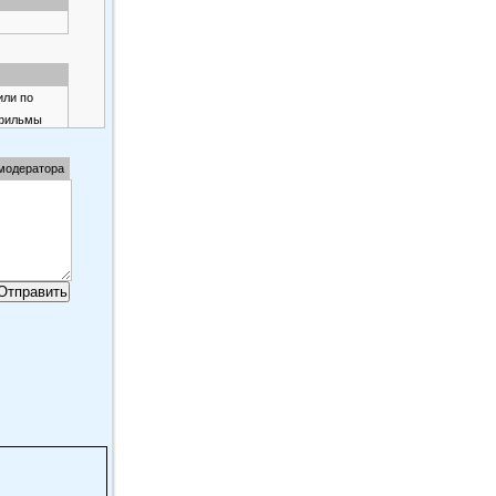
или по
 фильмы
 модератора
и в силу
е парни.
)