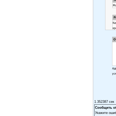
Жа
P
Ка
кр
на
О
k
Ад
Тр
ус
св
Де
В
Оч
1.352387 сек
Сообщить о
Укажите оши