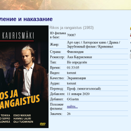
ление и наказание
Rikos ja rangaistus (1983)
ID фильма
70087
в базе:
Арт-хаус / Авторское кино / Драма /
Жанр:
Зарубежный фильм / Криминал
Страна:
Финляндия
Режиссер:
Аки Каурисмяки
Тип:
Не определён
Время:
01:33:05
Видео:
torrent
Качество:
Экранизация
Аудио:
torrent
Перевод:
Проф. (многоголосый)
Добавлен:
11 января 2020
Добавил:
GGastm
Похожие
найти...
фильмы:
Закачек:
26