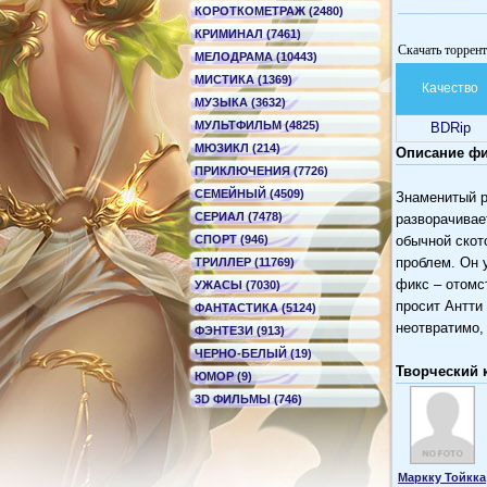
КОРОТКОМЕТРАЖ (2480)
КРИМИНАЛ (7461)
Скачать торрент 
МЕЛОДРАМА (10443)
МИСТИКА (1369)
Качество
МУЗЫКА (3632)
МУЛЬТФИЛЬМ (4825)
BDRip
МЮЗИКЛ (214)
Описание фил
ПРИКЛЮЧЕНИЯ (7726)
СЕМЕЙНЫЙ (4509)
Знаменитый р
СЕРИАЛ (7478)
разворачивае
СПОРТ (946)
обычной скот
проблем. Он 
ТРИЛЛЕР (11769)
фикс – отомс
УЖАСЫ (7030)
просит Антти
ФАНТАСТИКА (5124)
неотвратимо,
ФЭНТЕЗИ (913)
ЧЕРНО-БЕЛЫЙ (19)
Творческий 
ЮМОР (9)
3D ФИЛЬМЫ (746)
Маркку Тойкка