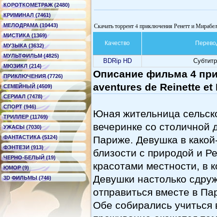
КОРОТКОМЕТРАЖ (2480)
КРИМИНАЛ (7461)
Скачать торрент 4 приключения Ренетт и Мирабель -
МЕЛОДРАМА (10443)
МИСТИКА (1369)
Качество
Перево
МУЗЫКА (3632)
МУЛЬТФИЛЬМ (4825)
BDRip HD
Субтит
МЮЗИКЛ (214)
Описание фильма 4 при
ПРИКЛЮЧЕНИЯ (7726)
aventures de Reinette et 
СЕМЕЙНЫЙ (4509)
СЕРИАЛ (7478)
СПОРТ (946)
Юная жительница сельско
ТРИЛЛЕР (11769)
вечеринке со столичной 
УЖАСЫ (7030)
ФАНТАСТИКА (5124)
Париже. Девушка в какой
ФЭНТЕЗИ (913)
близости с природой и Р
ЧЕРНО-БЕЛЫЙ (19)
красотами местности, в 
ЮМОР (9)
Девушки настолько сдруж
3D ФИЛЬМЫ (746)
отправиться вместе в Па
Обе собирались учиться 