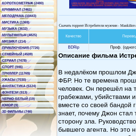
КОРОТКОМЕТРАЖ (2480)
КРИМИНАЛ (7461)
МЕЛОДРАМА (10443)
МИСТИКА (1369)
Скачать торрент Истребители мужчин - Mankillers
МУЗЫКА (3632)
МУЛЬТФИЛЬМ (4825)
Качество
Перево
МЮЗИКЛ (214)
BDRip
Проф. (одног
ПРИКЛЮЧЕНИЯ (7726)
Описание фильма Истре
СЕМЕЙНЫЙ (4509)
СЕРИАЛ (7478)
СПОРТ (946)
В недалёком прошлом Дж
ТРИЛЛЕР (11769)
ФБР. Но те времена прош
УЖАСЫ (7030)
ФАНТАСТИКА (5124)
человек. Он перешёл на 
ФЭНТЕЗИ (913)
грабежами, убийствами и
ЧЕРНО-БЕЛЫЙ (19)
вместе со своей бандой 
ЮМОР (9)
3D ФИЛЬМЫ (746)
знает, почему Джон стал
сторону зла. Руководств
бывшего агента. Но это н