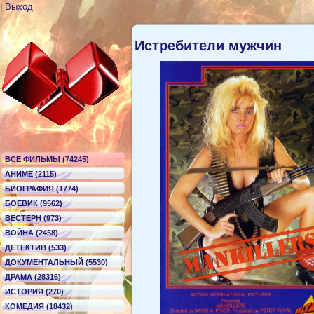
|
Выход
Истребители мужчин
ВСЕ ФИЛЬМЫ (74245)
АНИМЕ (2115)
БИОГРАФИЯ (1774)
БОЕВИК (9562)
ВЕСТЕРН (973)
ВОЙНА (2458)
ДЕТЕКТИВ (533)
ДОКУМЕНТАЛЬНЫЙ (5530)
ДРАМА (28316)
ИСТОРИЯ (270)
КОМЕДИЯ (18432)