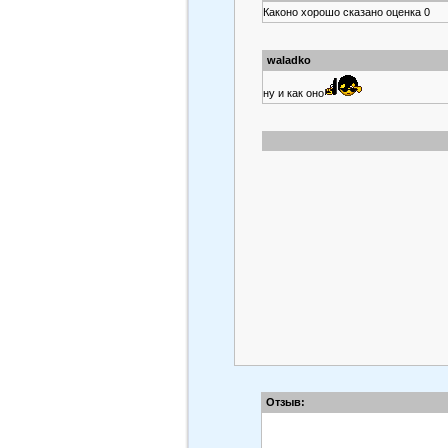
Каконо хорошо сказано оценка 0
waladko
ну и как оно
Отзыв: