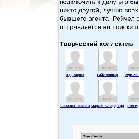
подключить к делу его б
никто другой, лучше все
бывшего агента. Рейчел 
отправляется на поиски п
Творческий коллектив
Эдд Бернс
Гэйл Фишер
Эди Уи
Сюзанна Тегманн
Мэрлин Стэффорд
Пол Б
Эши Слэши