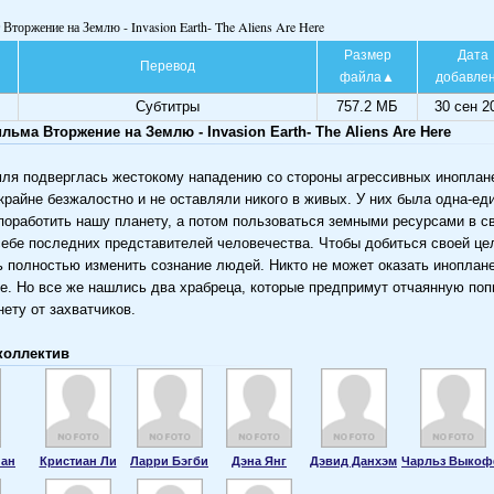
 Вторжение на Землю - Invasion Earth- The Aliens Are Here
Размер
Дата
Перевод
файла
добавле
Субтитры
757.2 МБ
30 сен 2
ьма Вторжение на Землю - Invasion Earth- The Aliens Are Here
я подверглась жестокому нападению со стороны агрессивных иноплане
крайне безжалостно и не оставляли никого в живых. У них была одна-ед
поработить нашу планету, а потом пользоваться земными ресурсами в с
себе последних представителей человечества. Чтобы добиться своей ц
 полностью изменить сознание людей. Никто не может оказать иноплан
е. Но все же нашлись два храбреца, которые предпримут отчаянную поп
нету от захватчиков.
коллектив
иан
Кристиан Ли
Ларри Бэгби
Дэна Янг
Дэвид Данхэм
Чарльз Выко