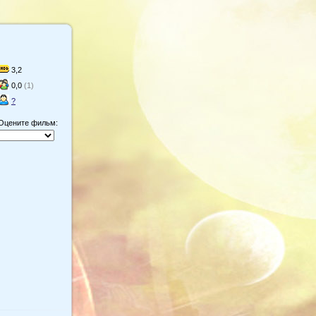
3,2
0,0
(1)
?
Оцените фильм: