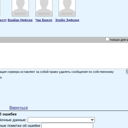
котт
Брайан Нефски
Чак Брилл
Элейн Эдфорд
только для 
ция сервера оставляет за собой право удалять сообщения по собственному
ю
Вернуться
б ошибке
бочные данные:
ные пометки об ошибке