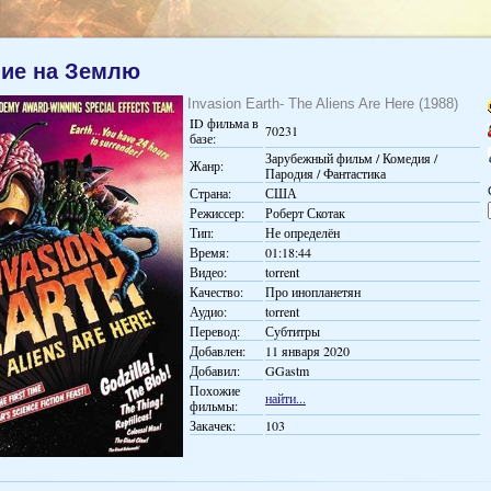
ие на Землю
Invasion Earth- The Aliens Are Here (1988)
ID фильма в
70231
базе:
Зарубежный фильм / Комедия /
Жанр:
Пародия / Фантастика
Страна:
США
Режиссер:
Роберт Скотак
Тип:
Не определён
Время:
01:18:44
Видео:
torrent
Качество:
Про инопланетян
Аудио:
torrent
Перевод:
Субтитры
Добавлен:
11 января 2020
Добавил:
GGastm
Похожие
найти...
фильмы:
Закачек:
103