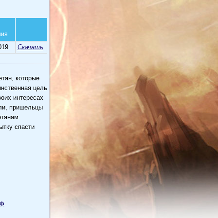
ния
019
Скачать
тян, которые
инственная цель
воих интересах
ели, пришельцы
етянам
ытку спасти
фф