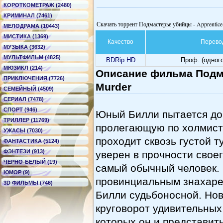
КОРОТКОМЕТРАЖ (2480)
КРИМИНАЛ (7461)
Скачать торрент Подмастерье убийцы - Apprentice
МЕЛОДРАМА (10443)
МИСТИКА (1369)
Качество
Перево
МУЗЫКА (3632)
МУЛЬТФИЛЬМ (4825)
BDRip HD
Проф. (одног
МЮЗИКЛ (214)
Описание фильма Подма
ПРИКЛЮЧЕНИЯ (7726)
Murder
СЕМЕЙНЫЙ (4509)
СЕРИАЛ (7478)
СПОРТ (946)
Юный Билли пытается доб
ТРИЛЛЕР (11769)
пролегающую по холмисто
УЖАСЫ (7030)
проходит сквозь густой ту
ФАНТАСТИКА (5124)
ФЭНТЕЗИ (913)
уверен в прочности своег
ЧЕРНО-БЕЛЫЙ (19)
самый обычный человек. 
ЮМОР (9)
провинциальным знахаре
3D ФИЛЬМЫ (746)
Билли судьбоносной. Нов
круговорот удивительных
которых он и представить