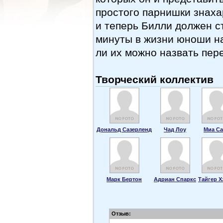
простого парнишки знах
и теперь Билли должен с
минуты в жизни юноши на
ли их можно назвать пер
Творческий коллектив
Дональд Сазерленд
Чад Лоу
Миа Са
Марк Бертон
Адриан Спаркс
Тайгер Х
Отзыв: