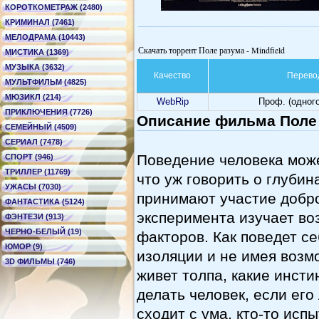
КОРОТКОМЕТРАЖ (2480)
КРИМИНАЛ (7461)
МЕЛОДРАМА (10443)
Скачать торрент Поле разума - Mindfield
МИСТИКА (1369)
МУЗЫКА (3632)
Качество
Перево
МУЛЬТФИЛЬМ (4825)
МЮЗИКЛ (214)
WebRip
Проф. (одног
ПРИКЛЮЧЕНИЯ (7726)
Описание фильма Поле р
СЕМЕЙНЫЙ (4509)
СЕРИАЛ (7478)
Поведение человека може
СПОРТ (946)
ТРИЛЛЕР (11769)
что уж говорить о глубин
УЖАСЫ (7030)
принимают участие добр
ФАНТАСТИКА (5124)
эксперимента изучает во
ФЭНТЕЗИ (913)
ЧЕРНО-БЕЛЫЙ (19)
факторов. Как поведет се
ЮМОР (9)
изоляции и не имея возм
3D ФИЛЬМЫ (746)
живет толпа, какие инсти
делать человек, если ег
сходит с ума, кто-то исп