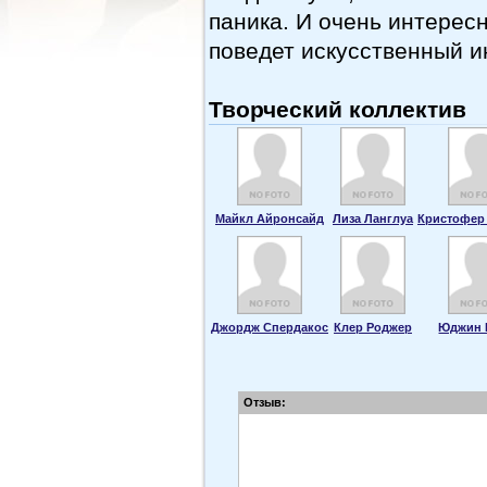
паника. И очень интересн
поведет искусственный и
Творческий коллектив
Майкл Айронсайд
Лиза Ланглуа
Кристофер
Джордж Спердакос
Клер Роджер
Юджин 
Отзыв: