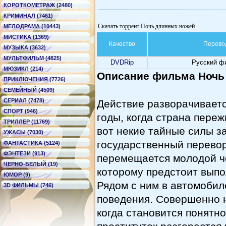
КОРОТКОМЕТРАЖ (2480)
КРИМИНАЛ (7461)
Скачать торрент Ночь длинных ножей
МЕЛОДРАМА (10443)
МИСТИКА (1369)
Качество
Перево
МУЗЫКА (3632)
МУЛЬТФИЛЬМ (4825)
DVDRip
Русский ф
МЮЗИКЛ (214)
Описание фильма Ночь
ПРИКЛЮЧЕНИЯ (7726)
СЕМЕЙНЫЙ (4509)
СЕРИАЛ (7478)
Действие разворачиваетс
СПОРТ (946)
годы, когда страна пере
ТРИЛЛЕР (11769)
вот некие тайные силы з
УЖАСЫ (7030)
государственный перевор
ФАНТАСТИКА (5124)
ФЭНТЕЗИ (913)
перемещается молодой ч
ЧЕРНО-БЕЛЫЙ (19)
которому предстоит выпол
ЮМОР (9)
Рядом с ним в автомобил
3D ФИЛЬМЫ (746)
поведения. Совершенно 
когда становится понятно