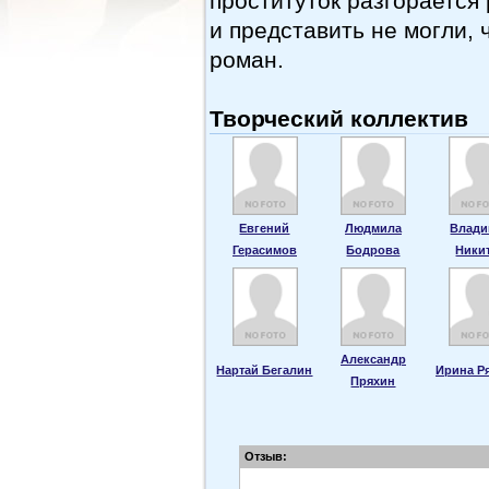
проституток разгорается
и представить не могли,
роман.
Творческий коллектив
Евгений
Людмила
Влад
Герасимов
Бодрова
Ники
Александр
Нартай Бегалин
Ирина Р
Пряхин
Отзыв: