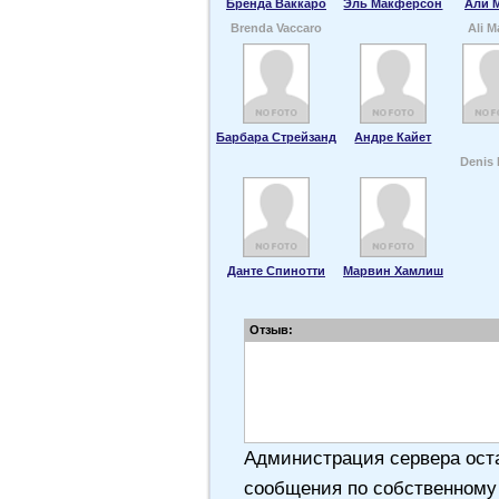
Бренда Ваккаро
Эль Макферсон
Али 
Brenda Vaccaro
Ali M
Барбара Стрейзанд
Андре Кайет
Denis 
Данте Спинотти
Марвин Хамлиш
Отзыв:
Администрация сервера оста
сообщения по собственному