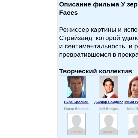
Описание фильма У зерк
Faces
Режиссер картины и испо
Стрейзанд, которой удал
и сентиментальность, и р
превратившемся в прекра
Творческий коллектив
Пирс Броснан
Джефф Бриджес
Мими Р
Pierce Brosnan
Jeff Bridges
Mimi R