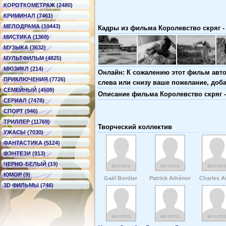
КОРОТКОМЕТРАЖ (2480)
КРИМИНАЛ (7461)
МЕЛОДРАМА (10443)
Кадры из фильма Королевство скряг - 
МИСТИКА (1369)
МУЗЫКА (3632)
МУЛЬТФИЛЬМ (4825)
МЮЗИКЛ (214)
Онлайн: К сожалению этот фильм авто
ПРИКЛЮЧЕНИЯ (7726)
слева или снизу ваше пожелание, доб
СЕМЕЙНЫЙ (4509)
Описание фильма Королевство скряг - 
СЕРИАЛ (7478)
СПОРТ (946)
ТРИЛЛЕР (11769)
Творческий коллектив
УЖАСЫ (7030)
ФАНТАСТИКА (5124)
ФЭНТЕЗИ (913)
ЧЕРНО-БЕЛЫЙ (19)
ЮМОР (9)
Gaël Bordier
Patrick Athénor
Charles A
3D ФИЛЬМЫ (746)