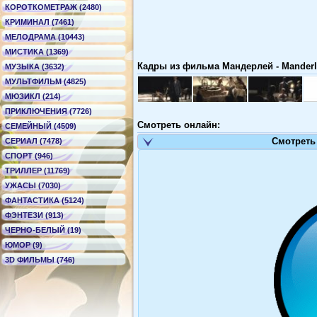
КОРОТКОМЕТРАЖ (2480)
КРИМИНАЛ (7461)
МЕЛОДРАМА (10443)
МИСТИКА (1369)
Кадры из фильма Мандерлей - Manderl
МУЗЫКА (3632)
МУЛЬТФИЛЬМ (4825)
МЮЗИКЛ (214)
ПРИКЛЮЧЕНИЯ (7726)
Смотреть онлайн:
СЕМЕЙНЫЙ (4509)
Смотреть
СЕРИАЛ (7478)
СПОРТ (946)
ТРИЛЛЕР (11769)
УЖАСЫ (7030)
ФАНТАСТИКА (5124)
ФЭНТЕЗИ (913)
ЧЕРНО-БЕЛЫЙ (19)
ЮМОР (9)
3D ФИЛЬМЫ (746)