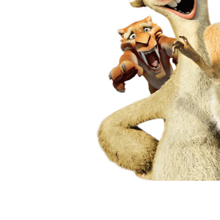
Да,следующая буд
вит нео
чуть слабее первого фи
говорят триер задумал 
Витольда Мужева
Фильм в пику совреме
политкорректностью.
Триер ставит провокац
неграм (что в фильме 
По-триеровски выходит 
Причем возможность св
в Америке белым чело
оказывается не под сил