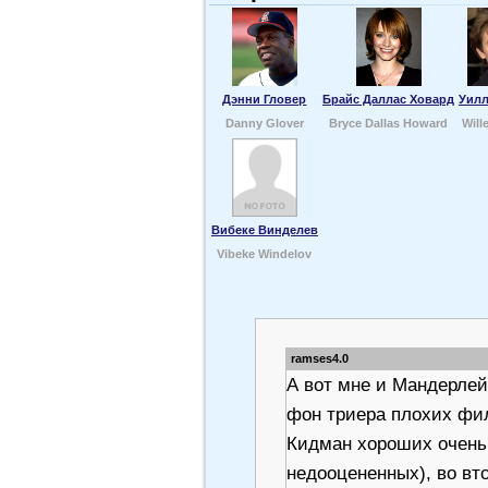
Дэнни Гловер
Брайс Даллас Ховард
Уил
Danny Glover
Bryce Dallas Howard
Will
Вибеке Винделев
Vibeke Windelov
ramses4.0
А вот мне и Мандерлей
фон триера плохих фил
Кидман хороших очень 
недооцененных), во вт