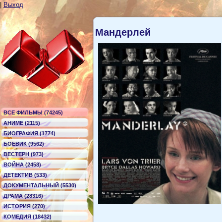
|
Выход
Мандерлей
ВСЕ ФИЛЬМЫ (74245)
АНИМЕ (2115)
БИОГРАФИЯ (1774)
БОЕВИК (9562)
ВЕСТЕРН (973)
ВОЙНА (2458)
ДЕТЕКТИВ (533)
ДОКУМЕНТАЛЬНЫЙ (5530)
ДРАМА (28316)
ИСТОРИЯ (270)
КОМЕДИЯ (18432)