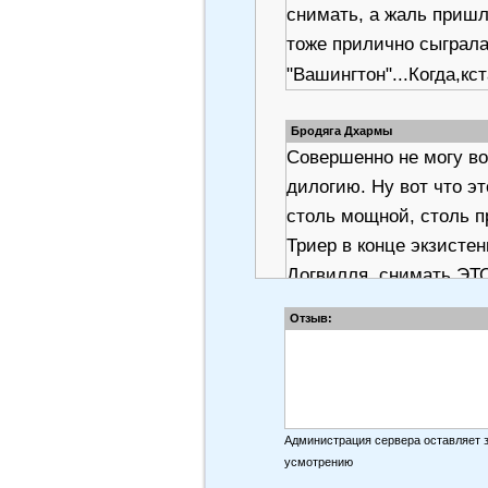
снимать, а жаль пришл
тоже прилично сыграла
"Вашингтон"...Когда,кс
Бродяга Дхармы
Совершенно не могу в
дилогию. Ну вот что эт
столь мощной, столь п
Триер в конце экзисте
Догвилля, снимать ЭТО
конечно, но суть дела т
Отзыв:
чтобы вынесшая пригов
дней прониклась безм
рейнском вине и наказа
тут сама Грэйс подмен
Администрация сервера оставляет 
а нервно-хаотично дей
усмотрению
содержание прямолиней