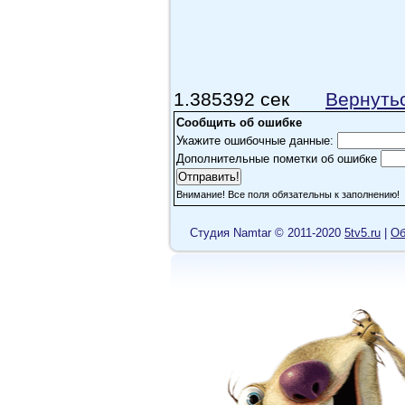
сами не хотят свободы 
принять их свободными
поднять вопрос Мандерл
допустим, "человек и 
1.385392 сек
Вернуть
вопрос,- нет, здесь вс
Сообщить об ошибке
мне, так ненужное про
Укажите ошибочные данные:
Дополнительные пометки об ошибке
фильм - то средненько,
Внимание! Все поля обязательны к заполнению!
TatianKa
Cтудия Namtar © 2011-2020
5tv5.ru
|
Об
Не Догвилль, конечно, 
Плуто
вит нео
пишет:
чуть слабее перво
отличное кино!!! 
трилогию...но увы.