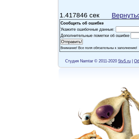
Анимации много, но эт
что происходит. Везд
1.417846 сек
Вернуть
Причем все на одно ли
Сообщить об ошибке
Правильно, троглодиты
Укажите ошибочные данные:
Худший из исекаев 202
Дополнительные пометки об ошибке
Внимание! Все поля обязательны к заполнению!
Cтудия Namtar © 2011-2020
5tv5.ru
|
Об