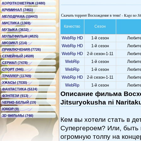
КОРОТКОМЕТРАЖ (2480)
КРИМИНАЛ (7461)
Скачать торрент Восхождение в тени! - Kage no Jit
МЕЛОДРАМА (10443)
МИСТИКА (1369)
Качество
Сезон
МУЗЫКА (3632)
МУЛЬТФИЛЬМ (4825)
WebRip HD
1-й сезон
Любите
МЮЗИКЛ (214)
WebRip HD
1-й сезон
Любите
ПРИКЛЮЧЕНИЯ (7726)
WebRip HD
2-й сезон-1-11
Любите
СЕМЕЙНЫЙ (4509)
WebRip
1-й сезон
Любите
СЕРИАЛ (7478)
WebRip
1-й сезон
Любите
СПОРТ (946)
ТРИЛЛЕР (11769)
WebRip HD
2-й сезон-1-11
Любите
УЖАСЫ (7030)
WebRip
1-й сезон
Любите
ФАНТАСТИКА (5124)
Описание фильма Восхо
ФЭНТЕЗИ (913)
Jitsuryokusha ni Naritak
ЧЕРНО-БЕЛЫЙ (19)
ЮМОР (9)
3D ФИЛЬМЫ (746)
Кем вы хотели стать в д
Супергероем? Или, быть
огромную толпу на конце