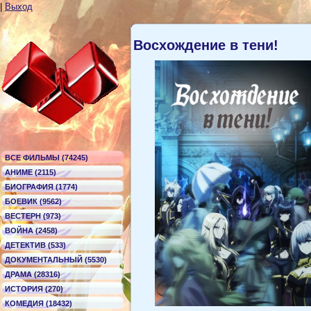
|
Выход
Восхождение в тени!
ВСЕ ФИЛЬМЫ (74245)
АНИМЕ (2115)
БИОГРАФИЯ (1774)
БОЕВИК (9562)
ВЕСТЕРН (973)
ВОЙНА (2458)
ДЕТЕКТИВ (533)
ДОКУМЕНТАЛЬНЫЙ (5530)
ДРАМА (28316)
ИСТОРИЯ (270)
КОМЕДИЯ (18432)