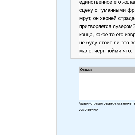
единственное его жела
сцену с туманными фра
мрут, он херней страд
притворяется лузером?
конца, какое то его из
не буду стоит ли это в
мало, черт пойми что.
El Frago
Отзыв:
Мне понравилось... Ли
себе не скучный..
BAP91r
Администрация сервера оставляет 
Что я посмотрел? А гл
усмотрению
Сюжет рваный-драный-
провалится. Никакой п
гаремник. Рандомные с