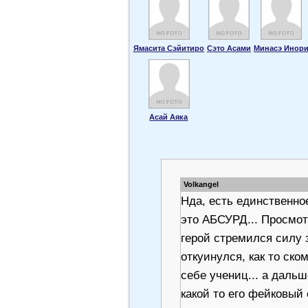
Ямасита Сэйитиро
Сэто Асами
Минасэ Инор
Асай Аяка
Volkangel
Нда, есть единственно
это АБСУРД... Просмот
герой стремился силу з
откуинулся, как то ско
себе учениц... а даль
какой то его фейковый