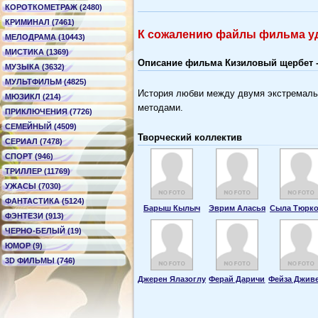
КОРОТКОМЕТРАЖ (2480)
КРИМИНАЛ (7461)
К сожалению файлы фильма уд
МЕЛОДРАМА (10443)
МИСТИКА (1369)
Описание фильма Кизиловый щербет - K
МУЗЫКА (3632)
МУЛЬТФИЛЬМ (4825)
История любви между двумя экстремальн
МЮЗИКЛ (214)
методами.
ПРИКЛЮЧЕНИЯ (7726)
СЕМЕЙНЫЙ (4509)
Творческий коллектив
СЕРИАЛ (7478)
СПОРТ (946)
ТРИЛЛЕР (11769)
УЖАСЫ (7030)
ФАНТАСТИКА (5124)
Барыш Кылыч
Эврим Аласья
Сыла Тюрко
ФЭНТЕЗИ (913)
ЧЕРНО-БЕЛЫЙ (19)
ЮМОР (9)
3D ФИЛЬМЫ (746)
Джерен Ялазоглу
Ферай Даричи
Фейза Джив