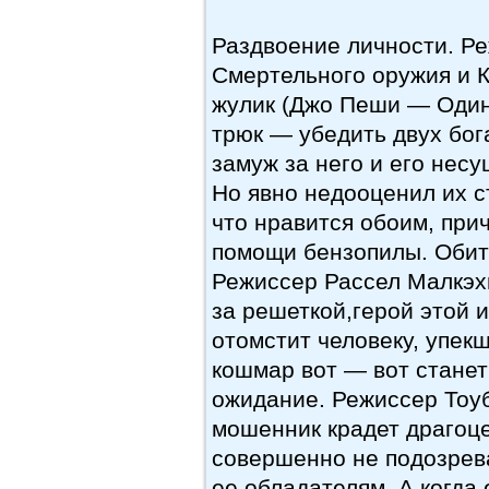
Раздвоение личности. Р
Смертельного оружия и 
жулик (Джо Пеши — Один
трюк — убедить двух бо
замуж за него и его нес
Но явно недооценил их с
что нравится обоим, при
помощи бензопилы. Обит
Режиссер Рассел Малкэхи
за решеткой,герой этой и
отомстит человеку, упек
кошмар вот — вот стане
ожидание. Режиссер Тоуб
мошенник крадет драгоц
совершенно не подозрева
ее обладателям. А когда