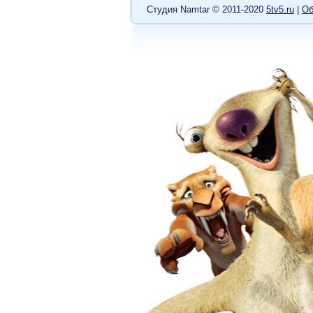
Cтудия Namtar © 2011-2020
5tv5.ru
|
Об