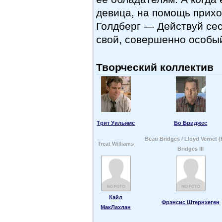
девица, на помощь прихо
Голдберг — Действуй сест
свой, совершенно особы
Творческий коллектив
Трит Уильямс
Бо Бриджес
Beau Bridges / Lloyd Vernet 
Treat Williams
Bridges III
Кайл
Фрэнсис Штернхеген
МакЛахлан