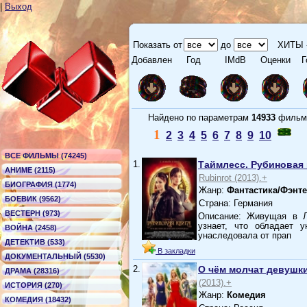
|
Выход
Показать от
до
ХИТЫ 
Добавлен
Год
IMdB
Оценки
Г
Найдено по параметрам
14933
филь
1
2
3
4
5
6
7
8
9
10
ВСЕ ФИЛЬМЫ (74245)
1.
Таймлесс. Рубиновая 
АНИМЕ (2115)
Rubinrot (2013).+
БИОГРАФИЯ (1774)
Жанр:
Фантастика/Фэнт
БОЕВИК (9562)
Страна: Германия
ВЕСТЕРН (973)
Описание: Живущая в Л
узнает, что обладает 
ВОЙНА (2458)
унаследовала от прап
ДЕТЕКТИВ (533)
В закладки
ДОКУМЕНТАЛЬНЫЙ (5530)
2.
О чём молчат девушк
ДРАМА (28316)
(2013).+
ИСТОРИЯ (270)
Жанр:
Комедия
КОМЕДИЯ (18432)