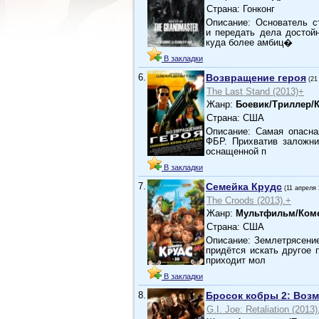
Страна: Гонконг
Описание: Основатель с
и передать дела достой
куда более амбиц�
В закладки
6.
Возвращение героя
(21
The Last Stand (2013)+
Жанр:
Боевик/Триллер/
Страна: США
Описание: Самая опасная
ФБР. Прихватив заложник
оснащенной п
В закладки
7.
Семейка Крудс
(11 апреля 
The Croods (2013).+
Жанр:
Мультфильм/Ком
Страна: США
Описание: Землетрясение
придётся искать другое 
приходит мол
В закладки
8.
Бросок кобры 2: Воз
G.I. Joe: Retaliation (2013)