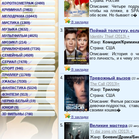
Страна: Россия
КОРОТКОМЕТРАЖ (2480)
Описание: Четыре подр
КРИМИНАЛ (7461)
чтобы на пляже, в SPA
обо всем. Но бывают о�
МЕЛОДРАМА (10443)
В закладки
МИСТИКА (1369)
МУЗЫКА (3632)
3.
Поймай толстуху, ес
МУЛЬТФИЛЬМ (4825)
Identity Thief (2013).+
Жанр:
Комедия/Кримин
МЮЗИКЛ (214)
Страна: США
ПРИКЛЮЧЕНИЯ (7726)
Описание: История о ч
СЕМЕЙНЫЙ (4509)
его личность, и к чему эт
СЕРИАЛ (7478)
СПОРТ (946)
В закладки
ТРИЛЛЕР (11769)
4.
Тревожный вызов
(22 а
УЖАСЫ (7030)
The Call (2013)+
ФАНТАСТИКА (5124)
Жанр:
Триллер
ФЭНТЕЗИ (913)
Страна: США
ЧЕРНО-БЕЛЫЙ (19)
Описание: Фильм расскаже
девочки-подростка, ста
ЮМОР (9)
своими кошма�
3D ФИЛЬМЫ (746)
В закладки
5.
Великие мастера
(22 авг
Yi dai zong shi (2013).+
Жанр:
Боевик/Драма/Би