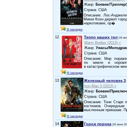
Жанр:
Боевик/Триллер
Страна: США
Описание: Лос-Анджеле
Микки Коэн держит город
наркотиками, ор�
В закладки
12.
Тепло наших тел
(18 ав
Warm Bodies (2013).+
Жанр:
Ужасы/Мелодра
Страна: США
Описание: Мир пораже
по земле и норовя
в катастрофическом ме
В закладки
13.
Железный человек 3
Iron Man 3 (2013).+
Жанр:
Боевик/Приключ
Страна: США
Описание: Тони Старк 
костюмов. Очередным 
мысленным приказам. П
В закладки
14.
Город порока
(20 июня 20