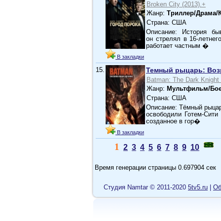
Broken City (2013).+
Жанр:
Триллер/Драма/
Страна: США
Описание: История бы
он стрелял в 16-летнег
работает частным �
В закладки
15.
Темный рыцарь: Воз
Batman: The Dark Knight 
Жанр:
Мультфильм/Бо
Страна: США
Описание: Тёмный рыцар
освободили Готем-Сити 
созданное в гор�
В закладки
1
2
3
4
5
6
7
8
9
10
Время генерации страницы 0.697904 сек
Cтудия Namtar © 2011-2020
5tv5.ru
|
Об