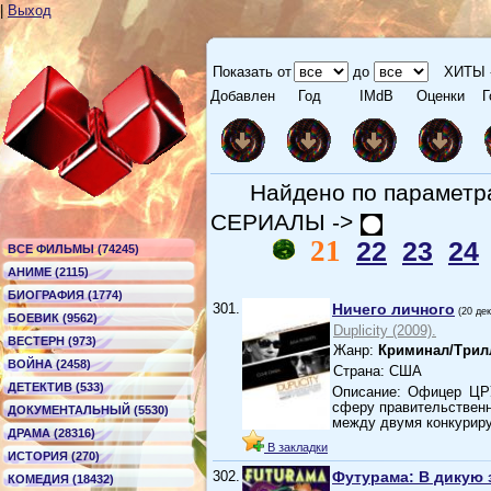
|
Выход
Показать от
до
ХИТЫ 
Добавлен
Год
IMdB
Оценки
Г
Найдено по парамет
СЕРИАЛЫ ->
21
22
23
24
ВСЕ ФИЛЬМЫ (74245)
АНИМЕ (2115)
БИОГРАФИЯ (1774)
301.
Ничего личного
(20 де
БОЕВИК (9562)
Duplicity (2009).
ВЕСТЕРН (973)
Жанр:
Криминал/Трил
ВОЙНА (2458)
Страна: США
ДЕТЕКТИВ (533)
Описание: Офицер ЦРУ
сферу правительственн
ДОКУМЕНТАЛЬНЫЙ (5530)
между двумя конкури
ДРАМА (28316)
В закладки
ИСТОРИЯ (270)
302.
Футурама: В дикую 
КОМЕДИЯ (18432)