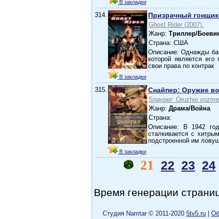
В закладки
314.
Призрачный гонщик
Ghost Rider (2007).
Жанр:
Триллер/Боеви
Страна: США
Описание: Однажды ба
которой является его
свои права по контрак
В закладки
315.
Снайпер: Оружие в
Snayper: Oruzhie vozme
Жанр:
Драма/Война
Страна:
Описание: В 1942 го
сталкивается с хитры
подстроенной им ловуш
В закладки
21
22
23
24
Время генерации страниц
Cтудия Namtar © 2011-2020
5tv5.ru
|
Об