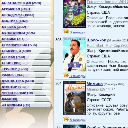
Futurama: Into the Wild
КОРОТКОМЕТРАЖ (2480)
Жанр:
Комедия/Фанта
КРИМИНАЛ (7461)
Страна: США
МЕЛОДРАМА (10443)
Описание: Реальная эп
МИСТИКА (1369)
персонажей в древнее
наша команда, конечн
МУЗЫКА (3632)
В закладки
МУЛЬТФИЛЬМ (4825)
МЮЗИКЛ (214)
303.
Шопо-коп
(26 декабря 2014
ПРИКЛЮЧЕНИЯ (7726)
Paul Blart: Mall Cop (20
Жанр:
Криминал/Коме
СЕМЕЙНЫЙ (4509)
Страна: США
СЕРИАЛ (7478)
Описание: Нескольк
СПОРТ (946)
защитников Нью Джерс
ТРИЛЛЕР (11769)
на пути к заветной цел
УЖАСЫ (7030)
В закладки
ФАНТАСТИКА (5124)
304.
Мимино
(15 ноября 2014)
ФЭНТЕЗИ (913)
Mimino (1977).+*
ЧЕРНО-БЕЛЫЙ (19)
Жанр:
Комедия
ЮМОР (9)
Страна: СССР
3D ФИЛЬМЫ (746)
Описание: Друзья зову
означает сокол. Работ
почту, фрукты, ове
В закладки
305.
Крабат. Ученик кол