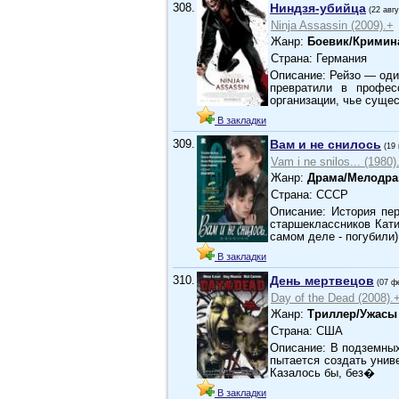
308.
Ниндзя-убийца
(22 авг
Ninja Assassin (2009).+
Жанр:
Боевик/Кримин
Страна: Германия
Описание: Рейзо — оди
превратили в профес
организации, чье суще
В закладки
309.
Вам и не снилось
(19
Vam i ne snilos... (1980)
Жанр:
Драма/Мелодр
Страна: СССР
Описание: История пе
старшеклассников Кати
самом деле - погубили)
В закладки
310.
День мертвецов
(07 ф
Day of the Dead (2008).
Жанр:
Триллер/Ужасы
Страна: США
Описание: В подземных
пытается создать унив
Казалось бы, без�
В закладки