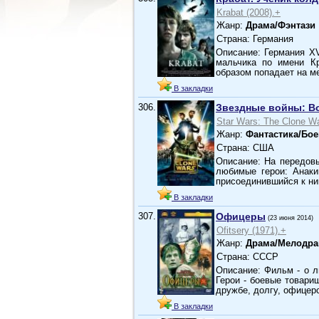
Krabat (2008).+
Жанр:
Драма/Фэнтази
Страна: Германия
Описание: Германия XV
мальчика по имени Кр
образом попадает на 
В закладки
306.
Звездные войны: В
Star Wars: The Clone Wa
Жанр:
Фантастика/Бо
Страна: США
Описание: На передов
любимые герои: Анаки
присоединившийся к н
В закладки
307.
Офицеры
(23 июня 2014)
Ofitsery (1971).+
Жанр:
Драма/Мелодр
Страна: СССР
Описание: Фильм - о л
Герои - боевые товари
дружбе, долгу, офицер
В закладки