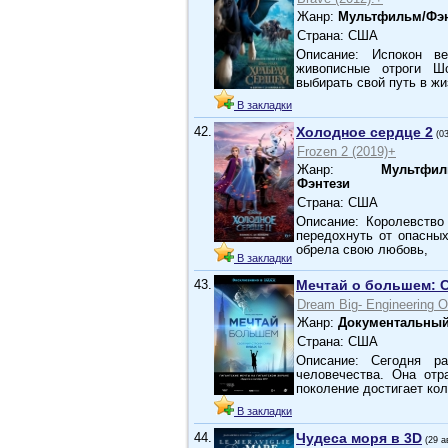
Жанр:
Мультфильм/Фэн
Страна: США
Описание: Испокон в
живописные отроги Ш
выбирать свой путь в жи
В закладки
42.
Холодное сердце 2
(0
Frozen 2 (2019)+
Жанр:
Мультфил
Фэнтези
Страна: США
Описание: Королевство
передохнуть от опасных
обрела свою любовь,
В закладки
43.
Мечтай о большем: 
Dream Big- Engineering O
Жанр:
Документальный
Страна: США
Описание: Сегодня р
человечества. Она отр
поколение достигает к
В закладки
44.
Чудеса моря в 3D
(29 а