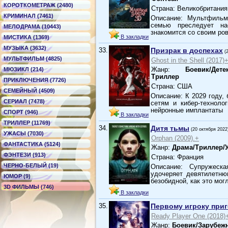
КОРОТКОМЕТРАЖ (2480)
Страна: Великобритания
КРИМИНАЛ (7461)
Описание: Мультфиль
семью преследует на
МЕЛОДРАМА (10443)
знакомится со своим р
В закладки
МИСТИКА (1369)
МУЗЫКА (3632)
33.
Призрак в доспехах
(
МУЛЬТФИЛЬМ (4825)
Ghost in the Shell (2017)
Жанр:
Боевик/Дет
МЮЗИКЛ (214)
Триллер
ПРИКЛЮЧЕНИЯ (7726)
Страна: США
СЕМЕЙНЫЙ (4509)
Описание: К 2029 году,
СЕРИАЛ (7478)
сетям и кибер-техноло
нейронные имплантаты
СПОРТ (946)
В закладки
ТРИЛЛЕР (11769)
34.
Дитя тьмы
(20 октября 2022
УЖАСЫ (7030)
Orphan (2009).+
ФАНТАСТИКА (5124)
Жанр:
Драма/Триллер/
ФЭНТЕЗИ (913)
Страна: Франция
ЧЕРНО-БЕЛЫЙ (19)
Описание: Супружеск
удочеряет девятилетню
ЮМОР (9)
безобидной, как это мог
3D ФИЛЬМЫ (746)
В закладки
35.
Первому игроку при
Ready Player One (2018)
Жанр:
Боевик/Зарубеж