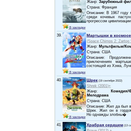
Жанр:
Зарубежный фи
Страна: Франция
Описание: В 1967 году 
среди кочевых пасту
прогрессом цивилизаци
В закладки
39.
Мартышки в космосе
(Space Chimps 2: Zartog 
Жанр:
Мультфильм/Ком
Страна: США
Описание: Продолжен
приключениях мартыш
состоящей из Хэма, Луны
В закладки
40.
Шрек
(19 сентября 2022)
Shrek (2001)+
Жанр:
Комедия/
Мелодрама
Страна: США
Описание: Жил да был в
Шрек. Жил он в гордом
Но однажды злобны�
В закладки
41.
Храбрая сердцем
(13 с
Brave (2012).+