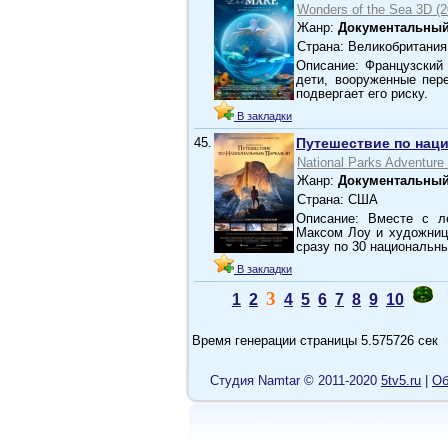
Wonders of the Sea 3D (
Жанр:
Документальный
Страна: Великобритания
Описание: Французский
дети, вооруженные пер
подвергает его риску.
В закладки
45.
Путешествие по нац
National Parks Adventure
Жанр:
Документальный
Страна: США
Описание: Вместе с л
Максом Лоу и художниц
сразу по 30 национальн
В закладки
3
1
2
4
5
6
7
8
9
10
Время генерации страницы 5.575726 сек
Cтудия Namtar © 2011-2020
5tv5.ru
|
Об