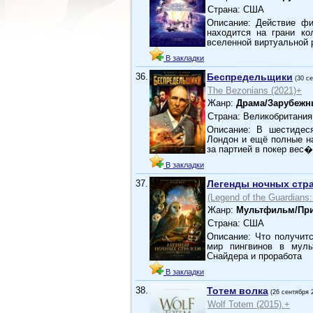
Страна: США
Описание: Действие фи
находится на грани к
вселенной виртуальной
В закладки
36.
Беспредельщики
(30 с
The Bezonians (2021)+
Жанр:
Драма/Зарубежн
Страна: Великобритания
Описание: В шестидеся
Лондон и ещё полные н
за партией в покер вес�
В закладки
37.
Легенды ночных стр
(Legend of the Guardian
Жанр:
Мультфильм/При
Страна: США
Описание: Что получит
мир пингвинов в муль
Снайдера и проработа
В закладки
38.
Тотем волка
(26 сентября 
Wolf Totem (2015).+