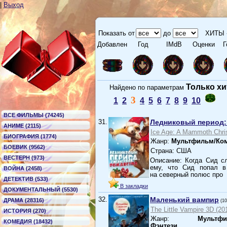
|
Выход
Показать от
до
ХИТЫ 
Добавлен
Год
IMdB
Оценки
Г
Только х
Найдено по параметрам
3
1
2
4
5
6
7
8
9
10
ВСЕ ФИЛЬМЫ (74245)
31.
Ледниковый период:
АНИМЕ (2115)
Ice Age: A Mammoth Chri
БИОГРАФИЯ (1774)
Жанр:
Мультфильм/Ко
БОЕВИК (9562)
Страна: США
ВЕСТЕРН (973)
Описание: Когда Сид с
ему, что Сид попал в
ВОЙНА (2458)
на северный полюс про
ДЕТЕКТИВ (533)
В закладки
ДОКУМЕНТАЛЬНЫЙ (5530)
32.
Маленький вампир
ДРАМА (28316)
(1
The Little Vampire 3D (20
ИСТОРИЯ (270)
Жанр:
Мультфи
КОМЕДИЯ (18432)
Фэнтези