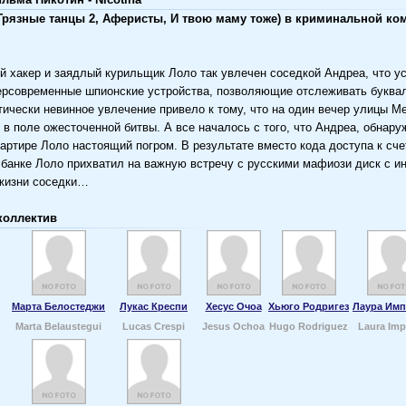
(Грязные танцы 2, Аферисты, И твою маму тоже) в криминальной ко
 хакер и заядлый курильщик Лоло так увлечен соседкой Андреа, что ус
ерсовременные шпионские устройства, позволяющие отслеживать буква
ктически невинное увлечение привело к тому, что на один вечер улицы М
 в поле ожесточенной битвы. А все началось с того, что Андреа, обнару
вартире Лоло настоящий погром. В результате вместо кода доступа к сче
банке Лоло прихватил на важную встречу с русскими мафиози диск с 
жизни соседки…
коллектив
Марта Белостеджи
Лукас Креспи
Хесус Очоа
Хьюго Родригез
Лаура Им
Marta Belaustegui
Lucas Crespi
Jesus Ochoa
Hugo Rodriguez
Laura Imp