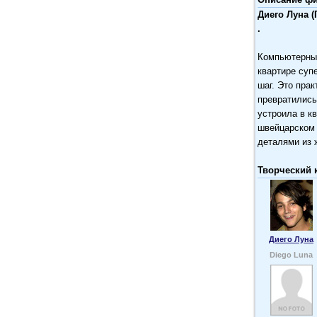
Диего Луна 
.
Компьютерный
квартире суп
шаг. Это пра
превратились
устроила в к
швейцарском 
деталями из 
Творческий 
Диего Луна
Diego Luna