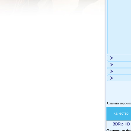
Скачать торрент
Качество
BDRip HD
Описание фи