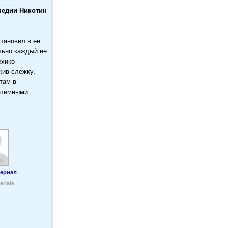
медии Никотин
тановил в ее
льно каждый ее
ехико
жив слежку,
там в
интимными
периал
eriale