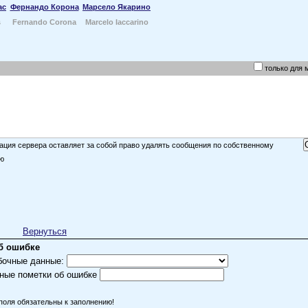
ас
Фернандо Корона
Марсело Якарино
s
Fernando Corona
Marcelo Iaccarino
только для 
ция сервера оставляет за собой право удалять сообщения по собственному
ю
Вернуться
б ошибке
бочные данные:
ные пометки об ошибке
поля обязательны к заполнению!