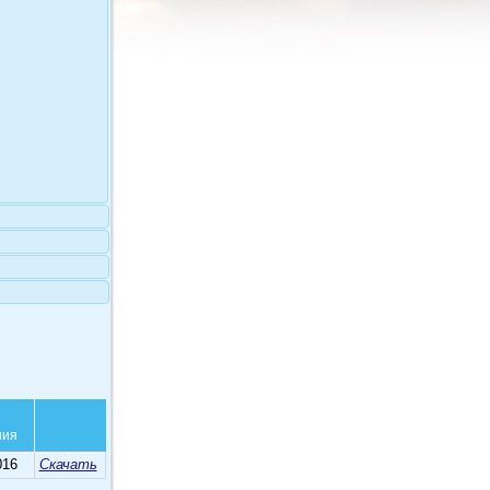
ния
016
Скачать