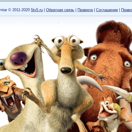
mtar © 2011-2020
5tv5.ru
|
Обратная связь
|
Правила
|
Cоглашение
|
Право