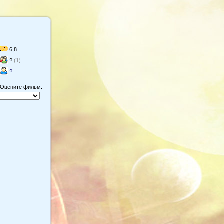
6,8
?
(1)
?
Оцените фильм: