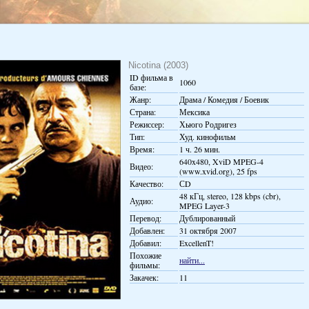
Nicotina (2003)
ID фильма в
1060
базе:
Жанр:
Драма / Комедия / Боевик
Страна:
Мексика
Режиссер:
Хьюго Родригез
Тип:
Худ. кинофильм
Время:
1 ч. 26 мин.
640x480, XviD MPEG-4
Видео:
(www.xvid.org), 25 fps
Качество:
СD
48 кГц, stereo, 128 kbps (cbr),
Аудио:
MPEG Layer-3
Перевод:
Дублированный
Добавлен:
31 октября 2007
Добавил:
ExcellenT!
Похожие
найти...
фильмы:
Закачек:
11