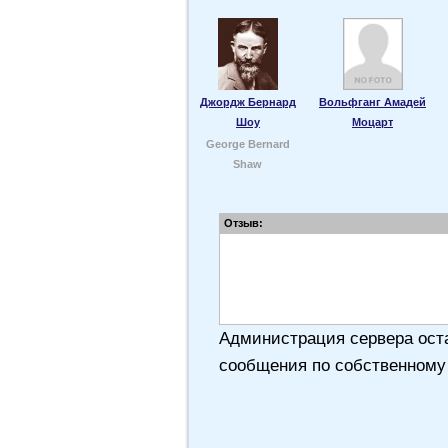
Джордж Бернард
Вольфганг Амадей
Шоу
Моцарт
George Bernard
Shaw
Отзыв:
Администрация сервера оста
сообщения по собственному