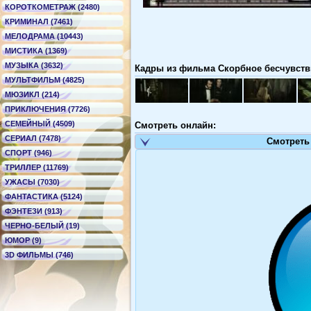
КОРОТКОМЕТРАЖ (2480)
КРИМИНАЛ (7461)
МЕЛОДРАМА (10443)
МИСТИКА (1369)
МУЗЫКА (3632)
Кадры из фильма Скорбное бесчувстви
МУЛЬТФИЛЬМ (4825)
МЮЗИКЛ (214)
ПРИКЛЮЧЕНИЯ (7726)
СЕМЕЙНЫЙ (4509)
Смотреть онлайн:
СЕРИАЛ (7478)
Смотреть
СПОРТ (946)
ТРИЛЛЕР (11769)
УЖАСЫ (7030)
ФАНТАСТИКА (5124)
ФЭНТЕЗИ (913)
ЧЕРНО-БЕЛЫЙ (19)
ЮМОР (9)
3D ФИЛЬМЫ (746)