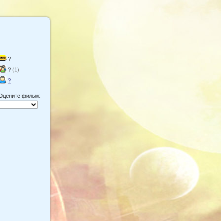
?
?
(1)
?
Оцените фильм: