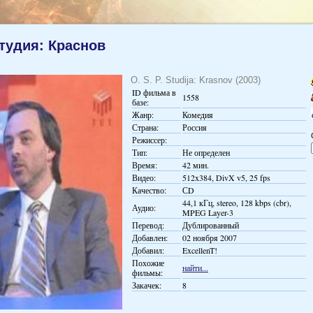
Студия: Краснов
O. S. P. Studija: Krasnov (2003)
ID фильма в
1558
базе:
Жанр:
Комедия
Страна:
Россия
Режиссер:
Тип:
Не определен
Время:
42 мин.
Видео:
512x384, DivX v5, 25 fps
Качество:
СD
44,1 кГц, stereo, 128 kbps (cbr),
Аудио:
MPEG Layer-3
Перевод:
Дублированный
Добавлен:
02 ноября 2007
Добавил:
ExcellenT!
Похожие
найти...
фильмы:
Закачек:
8