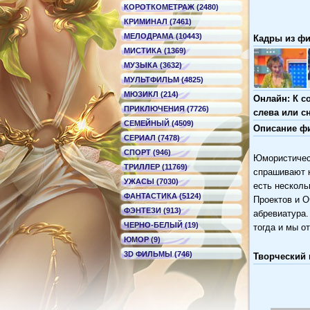
КОРОТКОМЕТРАЖ (2480)
КРИМИНАЛ (7461)
МЕЛОДРАМА (10443)
Кадры из фил
МИСТИКА (1369)
МУЗЫКА (3632)
МУЛЬТФИЛЬМ (4825)
МЮЗИКЛ (214)
Онлайн: К с
ПРИКЛЮЧЕНИЯ (7726)
слева или с
СЕМЕЙНЫЙ (4509)
Описание фил
СЕРИАЛ (7478)
СПОРТ (946)
Юмористическ
ТРИЛЛЕР (11769)
спрашивают к
УЖАСЫ (7030)
есть нескол
ФАНТАСТИКА (5124)
Проектов и О
ФЭНТЕЗИ (913)
абревиатура.
ЧЕРНО-БЕЛЫЙ (19)
тогда и мы о
ЮМОР (9)
3D ФИЛЬМЫ (746)
Творческий 