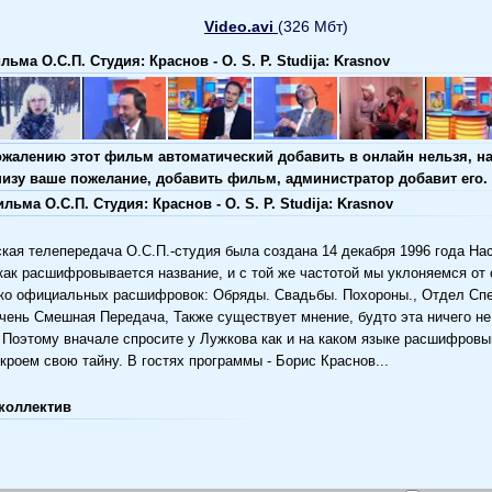
Video.avi
(326 Мбт)
ьма О.С.П. Студия: Краснов - O. S. P. Studija: Krasnov
ожалению этот фильм автоматический добавить в онлайн нельзя, н
низу ваше пожелание, добавить фильм, администратор добавит его.
ьма О.С.П. Студия: Краснов - O. S. P. Studija: Krasnov
ая телепередача О.С.П.-студия была создана 14 декабря 1996 года Нас
ак расшифровывается название, и с той же частотой мы уклоняемся от 
ько официальных расшифровок: Обряды. Свадьбы. Похороны., Отдел Сп
чень Смешная Передача, Также существует мнение, будто эта ничего н
 Поэтому вначале спросите у Лужкова как и на каком языке расшифровы
ткроем свою тайну. В гостях программы - Борис Краснов...
коллектив