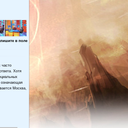
апишите в поле
 часто
ответа. Хотя
ециальных
е означающая
вается Москва,