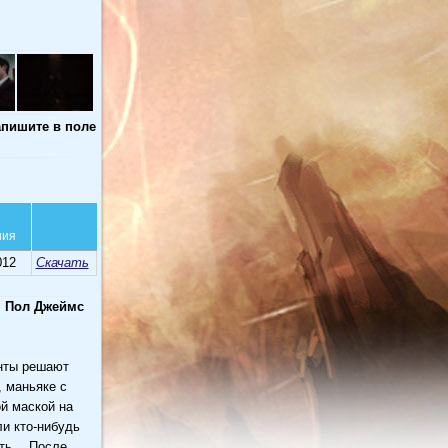
апишите в поле
ния
012
Скачать
, Пол Джеймс
енты решают
, маньяке с
й маской на
и кто-нибудь
ать… После