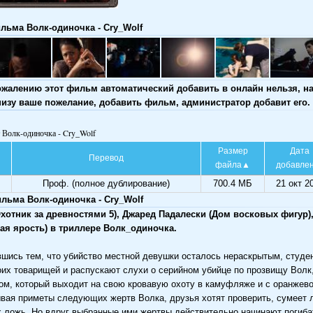
льма Волк-одиночка - Cry_Wolf
ожалению этот фильм автоматический добавить в онлайн нельзя, н
низу ваше пожелание, добавить фильм, администратор добавит его.
т Волк-одиночка - Cry_Wolf
Размер
Дата
Перевод
файла
добавле
Проф. (полное дублирование)
700.4 МБ
21 окт 2
льма Волк-одиночка - Cry_Wolf
Охотник за древностями 5), Джаред Падалески (Дом восковых фигур)
пая ярость) в триллере Волк_одиночка.
шись тем, что убийство местной девушки осталось нераскрытым, студ
оих товарищей и распускают слухи о серийном убийце по прозвищу Волк
м, который выходит на свою кровавую охоту в камуфляже и с оранжево
вая приметы следующих жертв Волка, друзья хотят проверить, сумеет л
х ложь. Но вдруг выбранные ими жертвы действительно начинают погиб