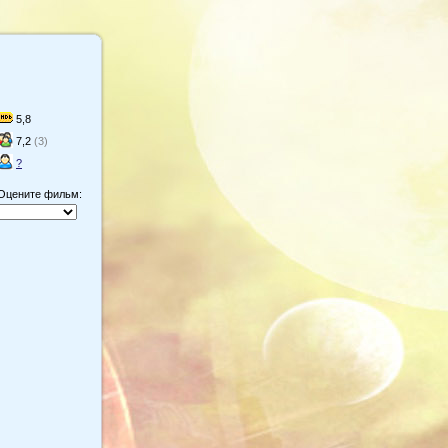
5,8
7,2
(3)
?
Оцените фильм: