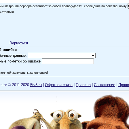
министрация сервера оставляет за собой право удалять сообщения по собственному
мотрению
Вернуться
б ошибке
бочные данные:
ные пометки об ошибке
поля обязательны к заполнению!
mtar © 2011-2020
5tv5.ru
|
Обратная связь
|
Правила
|
Cоглашение
|
Право