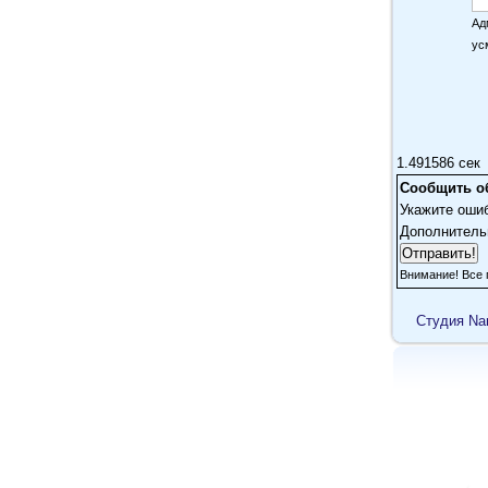
Ад
ус
1.491586 сек
Сообщить о
Укажите оши
Дополнитель
Внимание! Все 
Cтудия Na