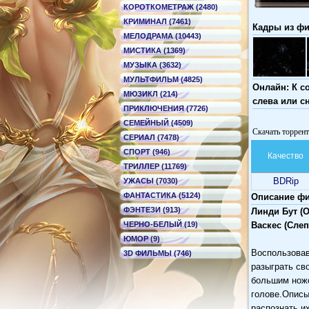
КОРОТКОМЕТРАЖ (2480)
КРИМИНАЛ (7461)
Кадры из фи
МЕЛОДРАМА (10443)
МИСТИКА (1369)
МУЗЫКА (3632)
МУЛЬТФИЛЬМ (4825)
Онлайн: К с
МЮЗИКЛ (214)
слева или с
ПРИКЛЮЧЕНИЯ (7726)
СЕМЕЙНЫЙ (4509)
Скачать торрен
СЕРИАЛ (7478)
СПОРТ (946)
Качество
ТРИЛЛЕР (11769)
BDRip
УЖАСЫ (7030)
ФАНТАСТИКА (5124)
Описание фи
ФЭНТЕЗИ (913)
Линди Бут (
ЧЕРНО-БЕЛЫЙ (19)
Васкес (Сле
ЮМОР (9)
Воспользовав
3D ФИЛЬМЫ (746)
разыграть св
большим ножо
голове.Описы
распознать и