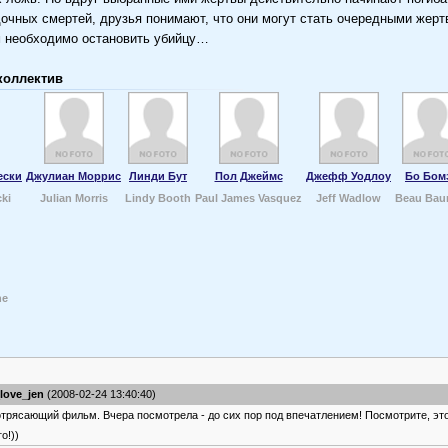
дочных смертей, друзья понимают, что они могут стать очередными жерт
м необходимо остановить убийцу…
коллектив
ески
Джулиан Моррис
Линди Бут
Пол Джеймс
Джефф Уодлоу
Бо Бом
cki
Julian Morris
Lindy Booth
Paul James Vasquez
Jeff Wadlow
Beau Ba
ne
_love_jen
(2008-02-24 13:40:40)
трясающий фильм. Вчера посмотрела - до сих пор под впечатлением! Посмотрите, это
го!))