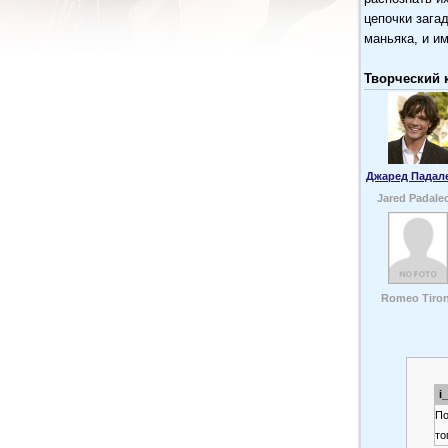
цепочки зага
маньяка, и и
Творческий 
Джаред Падал
Jared Padale
Romeo Tiro
i
По
то