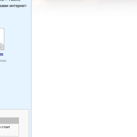
вами интернет-
эн
uman
 стоит