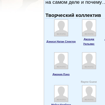
на самом деле и почему
Творческий коллектив
Джордж
Дэниэл Натан Спектор
Уильямс
Джения Лэно
Rayne Guest
Майкл Крейтон