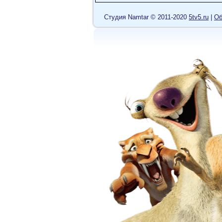
Cтудия Namtar © 2011-2020
5tv5.ru
|
Об