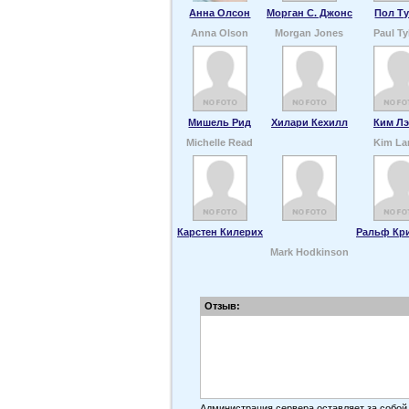
Анна Олсон
Морган С. Джонс
Пол Т
Anna Olson
Morgan Jones
Paul Ty
Мишель Рид
Хилари Кехилл
Ким Л
Michelle Read
Kim La
Карстен Килерих
Ральф Кр
Mark Hodkinson
Отзыв:
Администрация сервера оставляет за собой