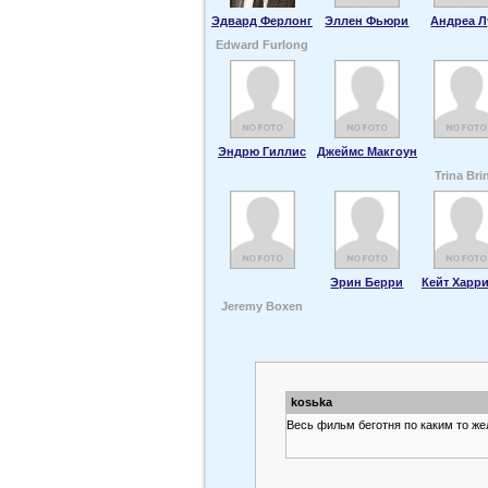
Эдвард Ферлонг
Эллен Фьюри
Андреа Л
Edward Furlong
Эндрю Гиллис
Джеймс Макгоун
Trina Bri
Эрин Берри
Кейт Харр
Jeremy Boxen
kosьka
Весь фильм беготня по каким то же