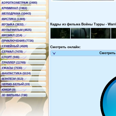
КОРОТКОМЕТРАЖ (2480)
КРИМИНАЛ (7461)
МЕЛОДРАМА (10443)
МИСТИКА (1369)
Кадры из фильма Войны Тэрры - Warrio
МУЗЫКА (3632)
МУЛЬТФИЛЬМ (4825)
МЮЗИКЛ (214)
ПРИКЛЮЧЕНИЯ (7726)
СЕМЕЙНЫЙ (4509)
Смотреть онлайн:
СЕРИАЛ (7478)
Смотреть
СПОРТ (946)
ТРИЛЛЕР (11769)
УЖАСЫ (7030)
ФАНТАСТИКА (5124)
ФЭНТЕЗИ (913)
ЧЕРНО-БЕЛЫЙ (19)
ЮМОР (9)
3D ФИЛЬМЫ (746)