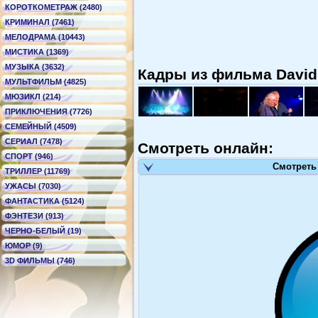
КОРОТКОМЕТРАЖ (2480)
КРИМИНАЛ (7461)
МЕЛОДРАМА (10443)
МИСТИКА (1369)
МУЗЫКА (3632)
Кадры из фильма David 
МУЛЬТФИЛЬМ (4825)
МЮЗИКЛ (214)
ПРИКЛЮЧЕНИЯ (7726)
СЕМЕЙНЫЙ (4509)
СЕРИАЛ (7478)
Смотреть онлайн:
СПОРТ (946)
Смотреть
ТРИЛЛЕР (11769)
УЖАСЫ (7030)
ФАНТАСТИКА (5124)
ФЭНТЕЗИ (913)
ЧЕРНО-БЕЛЫЙ (19)
ЮМОР (9)
3D ФИЛЬМЫ (746)