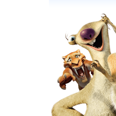
Бутус
PinkFloyd - супер!!! Спасибо))
Вкушающий
Гилмор вечен как сам мир)+5