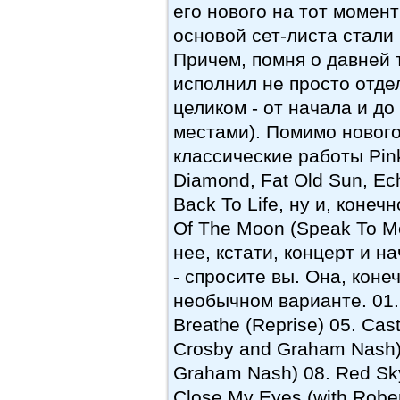
его нового на тот момент
основой сет-листа стали
Причем, помня о давней 
исполнил не просто отде
целиком - от начала и до
местами). Помимо нового
классические работы Pink
Diamond, Fat Old Sun, E
Back To Life, ну и, коне
Of The Moon (Speak To Me 
нее, кстати, концерт и н
- спросите вы. Она, коне
необычном варианте. 01. 
Breathe (Reprise) 05. Cast
Crosby and Graham Nash) 
Graham Nash) 08. Red Sky 
Close My Eyes (with Rober