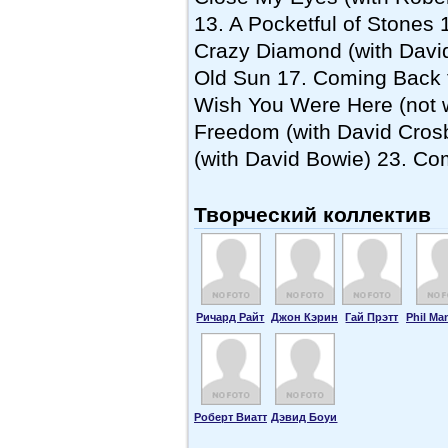
13. A Pocketful of Stones
Crazy Diamond (with Davi
Old Sun 17. Coming Back t
Wish You Were Here (not w
Freedom (with David Cros
(with David Bowie) 23. Co
Творческий коллектив
Ричард Райт
Джон Кэрин
Гай Прэтт
Phil Ma
Роберт Виатт
Дэвид Боуи