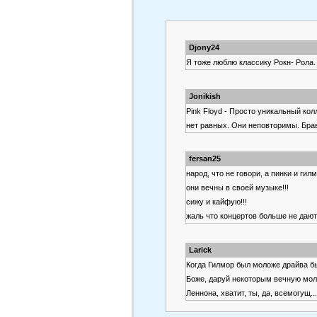
Djony24
Я тоже люблю классику Рокн- Рола.
Jonikish
Pink Floyd - Просто уникальный ко
нет равных. Они неповторимы. Брав
fersan25
народ, что не говори, а пинки и гил
они вечны в своей музыке!!!
сижу и кайфую!!!
жаль что концертов больше не дают
Larick
Когда Гилмор был моложе драйва был
Боже, даруй некоторым вечную моло
Леннона, хватит, ты, да, всемогущ...