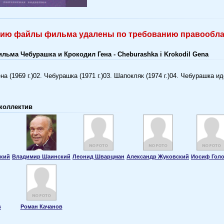
нию файлы фильма удалены по требованию правооблад
льма Чебурашка и Крокодил Гена - Cheburashka i Krokodil Gena
на (1969 г.)02. Чебурашка (1971 г.)03. Шапокляк (1974 г.)04. Чебурашка и
коллектив
ский
Владимир Шаинский
Леонид Шварцман
Александр Жуковский
Иосиф Гол
в
Роман Качанов