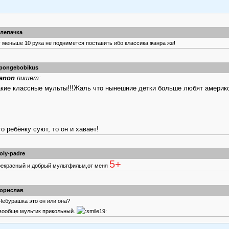
лепачка
 меньше 10 рука не поднимется поставить ибо классика жанра же!
pongebobikus
anon
пишет:
акие классные мульты!!!Жаль что нынешние детки больше любят америко
о ребёнку суют, то он и хавает!
oly-padre
5+
екрасный и добрый мультфильм,от меня
орислав
Чебурашка это он или она?
вообще мультик прикольный.