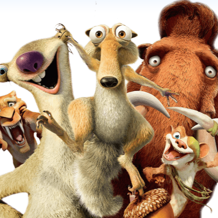
rostvay
т комментарии излишни, кто раз посмотрел запомнил на всю жизнь.
Смотреть всем!
uper_stars
у:))) Мультик моих первых детских дней:)) Мне уже 28 и я все еще не могу жить без му
жет потому что детство было очень красочным, и я очень любил мультики, и сейчас то
усть бегут неуклюжи, пешеходы по луже. А вода по асфальту рекой. И не ясно прохожи
нь непогожий, почему я веселый такой:)))) Красавцы ребята:))) умееют делать жизнь л
йчас много дерзких и лучших мультиков.. Но иногда не хватает таких мультиков тоже,
оей простотой задевают душу лучше всего на свете:))) Прилетит вдруг волшебник, в г
ртолете, и бесплатно покажет кино:))))) Мультик рулит:))) Ах я играю, на гармошке, у п
ду.. К сожалению, день рождения, только раз в году!:)))
nwardness
Советские мультфильмы воспитывали, прививали чувства хорошего и прави
сть они и были менее красочные чем иностранные, но они были
духовнее
и
добрее
, 
жнее ярких красок и мишуры!
LEGWOLCOW
е уже сорок , а смотрю с удовольствием. РОСТО КЛАСС!!!!