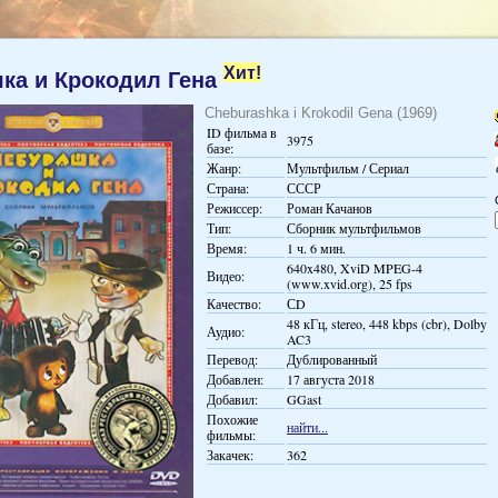
Хит!
ка и Крокодил Гена
Cheburashka i Krokodil Gena (1969)
ID фильма в
3975
базе:
Жанр:
Мультфильм / Сериал
Страна:
СССР
Режиссер:
Роман Качанов
Тип:
Сборник мультфильмов
Время:
1 ч. 6 мин.
640x480, XviD MPEG-4
Видео:
(www.xvid.org), 25 fps
Качество:
СD
48 кГц, stereo, 448 kbps (cbr), Dolby
Аудио:
AC3
Перевод:
Дублированный
Добавлен:
17 августа 2018
Добавил:
GGast
Похожие
найти...
фильмы:
Закачек:
362