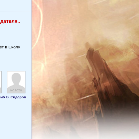
ателя..
дет в школу
омб
В. Сидоров