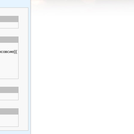
совсие(((