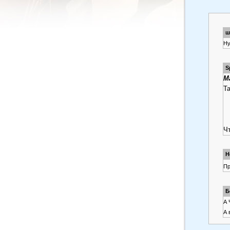
ш
Ну
S
M
Т
Чт
H
Пр
Б
А 
А 