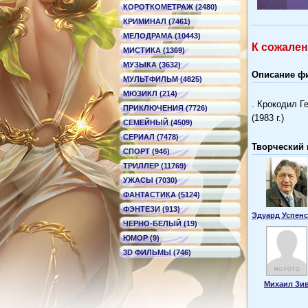
КОРОТКОМЕТРАЖ (2480)
КРИМИНАЛ (7461)
МЕЛОДРАМА (10443)
К сожале
МИСТИКА (1369)
МУЗЫКА (3632)
Описание фи
МУЛЬТФИЛЬМ (4825)
МЮЗИКЛ (214)
. Крокодил Ге
ПРИКЛЮЧЕНИЯ (7726)
(1983 г.)
СЕМЕЙНЫЙ (4509)
СЕРИАЛ (7478)
Творческий 
СПОРТ (946)
ТРИЛЛЕР (11769)
УЖАСЫ (7030)
ФАНТАСТИКА (5124)
ФЭНТЕЗИ (913)
Эдуард Успен
ЧЕРНО-БЕЛЫЙ (19)
ЮМОР (9)
3D ФИЛЬМЫ (746)
Михаил Зи