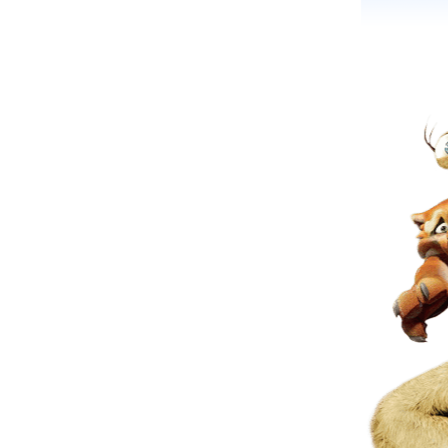
f
Ту
s
Ва
Мо
"П
де
Се
св
ве
ви
i
Пу
ва
O
мн