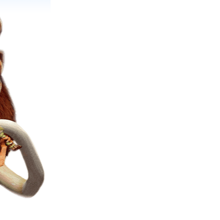
льтиков:)
же:))
м, в этот
учше...
 которые
олубом
рохожих на
льного.
а это