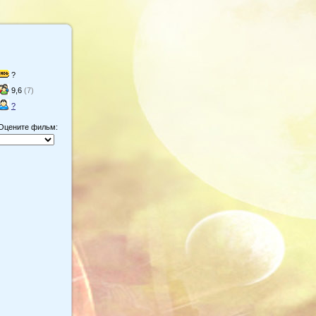
?
9,6
(7)
?
Оцените фильм: