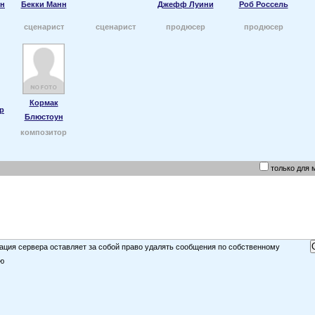
он
Бекки Манн
Джефф Луини
Роб Россель
сценарист
сценарист
продюсер
продюсер
Кормак
р
Блюстоун
композитор
только для 
ция сервера оставляет за собой право удалять сообщения по собственному
ю