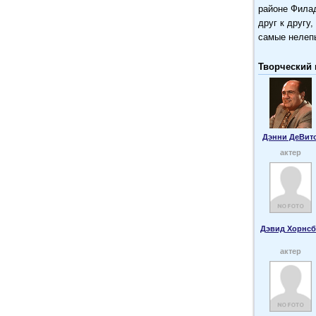
районе Филад
друг к другу,
самые нелеп
Творческий 
Дэнни ДеВит
актер
Дэвид Хорнсб
актер