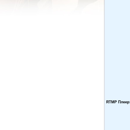
RTMP Плеер