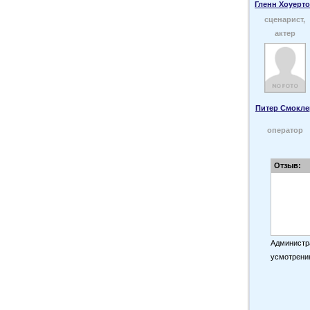
Гленн Хоуерт
сценарист,
актер
Питер Смокле
оператор
Отзыв:
Администра
усмотрени