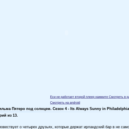
Еси не работает второй плеер нажмите Смотреть в 
Смотреть на android
ьма Пятеро под солнцем. Сезон 4 - Its Always Sunny in Philadelphia
рий из 13.
повествует о четырех друзьях, которые держат ирландский бар в не са