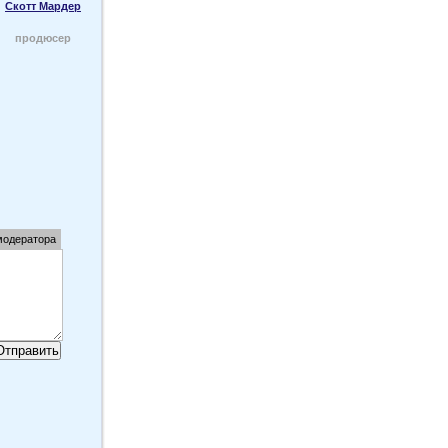
Скотт Мардер
продюсер
модератора