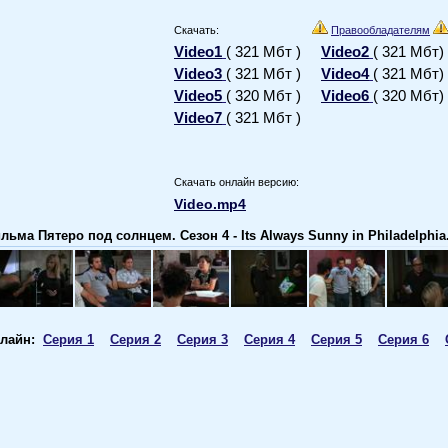
Скачать:
Правообладателям
Video1
( 321 Мбт )
Video2
( 321 Мбт)
Video3
( 321 Мбт )
Video4
( 321 Мбт)
Video5
( 320 Мбт )
Video6
( 320 Мбт)
Video7
( 321 Мбт )
Скачать онлайн версию:
Video.mp4
ьма Пятеро под солнцем. Сезон 4 - Its Always Sunny in Philadelphia
нлайн:
Cерия 1
Cерия 2
Cерия 3
Cерия 4
Cерия 5
Cерия 6