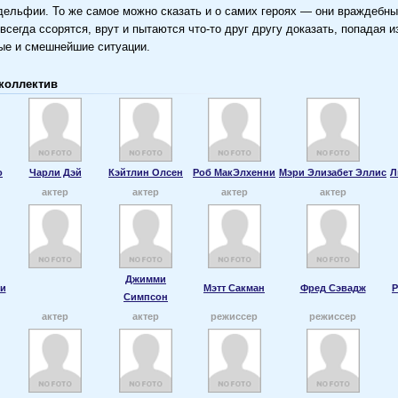
ельфии. То же самое можно сказать и о самих героях — они враждебн
 всегда ссорятся, врут и пытаются что-то друг другу доказать, попадая из
ые и смешнейшие ситуации.
коллектив
о
Чарли Дэй
Кэйтлин Олсен
Роб МакЭлхенни
Мэри Элизабет Эллис
Л
актер
актер
актер
актер
Джимми
и
Мэтт Сакман
Фред Сэвадж
Р
Симпсон
актер
актер
режиссер
режиссер