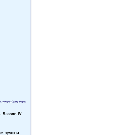
размере браузера
. Season IV
мом лучшем