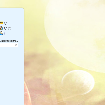
9,5
7,8
(3)
?
Оцените фильм: