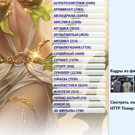
КОРОТКОМЕТРАЖ (2480)
КРИМИНАЛ (7461)
МЕЛОДРАМА (10443)
МИСТИКА (1369)
МУЗЫКА (3632)
МУЛЬТФИЛЬМ (4825)
МЮЗИКЛ (214)
ПРИКЛЮЧЕНИЯ (7726)
СЕМЕЙНЫЙ (4509)
СЕРИАЛ (7478)
СПОРТ (946)
Кадры из фил
ТРИЛЛЕР (11769)
УЖАСЫ (7030)
ФАНТАСТИКА (5124)
ФЭНТЕЗИ (913)
ЧЕРНО-БЕЛЫЙ (19)
Смотреть о
ЮМОР (9)
HTTP Плеер:
3D ФИЛЬМЫ (746)