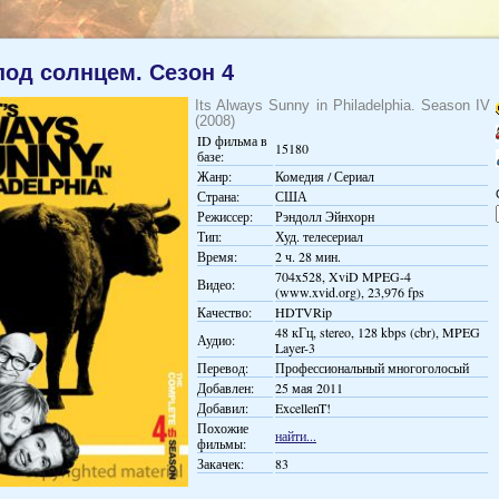
под солнцем. Сезон 4
Its Always Sunny in Philadelphia. Season IV
(2008)
ID фильма в
15180
базе:
Жанр:
Комедия / Сериал
Страна:
США
Режиссер:
Рэндолл Эйнхорн
Тип:
Худ. телесериал
Время:
2 ч. 28 мин.
704x528, XviD MPEG-4
Видео:
(www.xvid.org), 23,976 fps
Качество:
HDTVRip
48 кГц, stereo, 128 kbps (cbr), MPEG
Аудио:
Layer-3
Перевод:
Профессиональный многоголосый
Добавлен:
25 мая 2011
Добавил:
ExcellenT!
Похожие
найти...
фильмы:
Закачек:
83