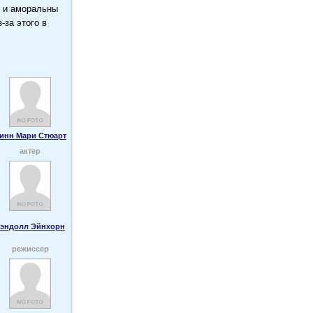
ы и аморальны
-за этого в
инн Мари Стюарт
актер
эндолл Эйнхорн
режиссер