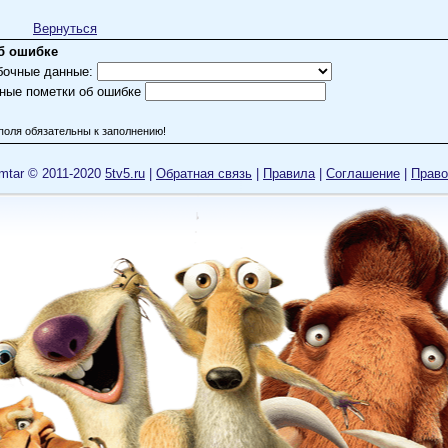
Вернуться
б ошибке
бочные данные:
ные пометки об ошибке
поля обязательны к заполнению!
mtar © 2011-2020
5tv5.ru
|
Обратная связь
|
Правила
|
Cоглашение
|
Право