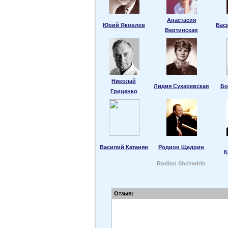
Анастасия
Юрий Яковлев
Вас
Вертинская
Николай
Лидия Сухаревская
Бо
Гриценко
Василий Катанян
Родион Щедрин
К
Rodion Shchedrin
Отзыв: