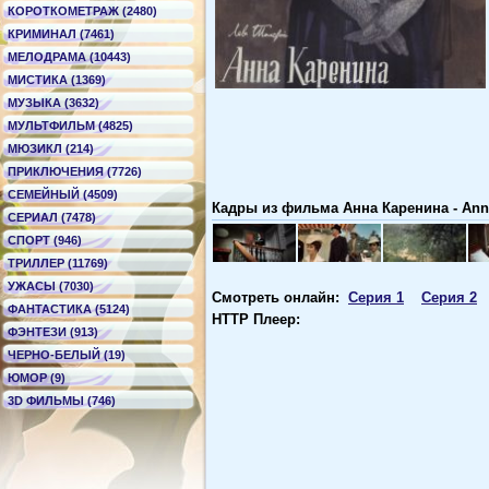
КОРОТКОМЕТРАЖ (2480)
КРИМИНАЛ (7461)
МЕЛОДРАМА (10443)
МИСТИКА (1369)
МУЗЫКА (3632)
МУЛЬТФИЛЬМ (4825)
МЮЗИКЛ (214)
ПРИКЛЮЧЕНИЯ (7726)
СЕМЕЙНЫЙ (4509)
Кадры из фильма Анна Каренина - Ann
СЕРИАЛ (7478)
СПОРТ (946)
ТРИЛЛЕР (11769)
УЖАСЫ (7030)
Смотреть онлайн:
Cерия 1
Cерия 2
ФАНТАСТИКА (5124)
HTTP Плеер:
ФЭНТЕЗИ (913)
ЧЕРНО-БЕЛЫЙ (19)
ЮМОР (9)
3D ФИЛЬМЫ (746)