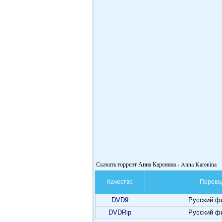
Скачать торрент Анна Каренина - Anna Karenina
Качество
Перево
DVD9
Русский ф
DVDRip
Русский ф