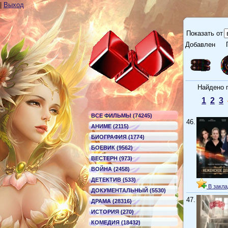
|
Выход
Показать от
Добавлен
Г
Найдено по
1
2
3
ВСЕ ФИЛЬМЫ (74245)
46.
АНИМЕ (2115)
БИОГРАФИЯ (1774)
БОЕВИК (9562)
ВЕСТЕРН (973)
ВОЙНА (2458)
ДЕТЕКТИВ (533)
В закла
ДОКУМЕНТАЛЬНЫЙ (5530)
47.
ДРАМА (28316)
ИСТОРИЯ (270)
КОМЕДИЯ (18432)