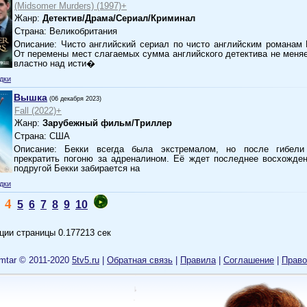
(Midsomer Murders) (1997)+
Жанр:
Детектив/Драма/Сериал/Криминал
Страна: Великобритания
Описание: Чисто английский сериал по чисто английским романам
От перемены мест слагаемых сумма английского детектива не меняе
властно над исти�
дки
Вышка
(06 декабря 2023)
Fall (2022)+
Жанр:
Зарубежный фильм/Триллер
Страна: США
Описание: Бекки всегда была экстремалом, но после гибел
прекратить погоню за адреналином. Её ждет последнее восхожде
подругой Бекки забирается на
дки
4
5
6
7
8
9
10
ции страницы 0.177213 сек
mtar © 2011-2020
5tv5.ru
|
Обратная связь
|
Правила
|
Cоглашение
|
Право