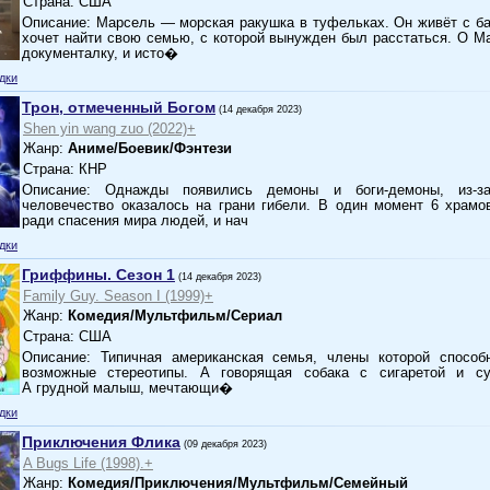
Страна: США
Описание: Марсель — морская ракушка в туфельках. Он живёт с б
хочет найти свою семью, с которой вынужден был расстаться. О 
документалку, и исто�
дки
Трон, отмеченный Богом
(14 декабря 2023)
Shen yin wang zuo (2022)+
Жанр:
Аниме/Боевик/Фэнтези
Страна: КНР
Описание: Однажды появились демоны и боги-демоны, из-з
человечество оказалось на грани гибели. В один момент 6 храмо
ради спасения мира людей, и нач
дки
Гриффины. Сезон 1
(14 декабря 2023)
Family Guy. Season I (1999)+
Жанр:
Комедия/Мультфильм/Сериал
Страна: США
Описание: Типичная американская семья, члены которой способ
возможные стереотипы. А говорящая собака с сигаретой и с
А грудной малыш, мечтающи�
дки
Приключения Флика
(09 декабря 2023)
A Bugs Life (1998).+
Жанр:
Комедия/Приключения/Мультфильм/Семейный