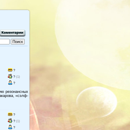
?
?
(1)
?
нию резонансных
акарова, «сэлф-
?
?
(1)
?