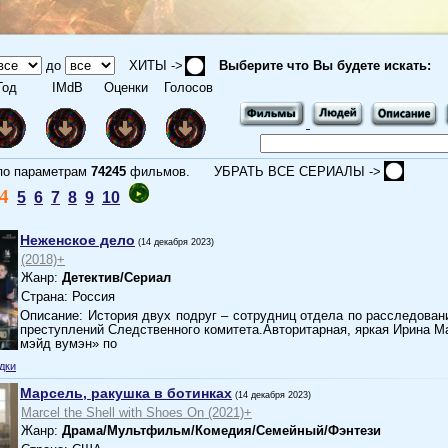
до
ХИТЫ ->
Выберите что Вы будете искать:
од
IMdB
Оценки
Голосов
 параметрам
74245
фильмов.
УБРАТЬ ВСЕ СЕРИАЛЫ ->
4
5
6
7
8
9
10
Неженское дело
(14 декабря 2023)
(2018)+
Жанр:
Детектив/Сериал
Страна: Россия
Описание: История двух подруг – сотрудниц отдела по расследова
преступлений Следственного комитета.Авторитарная, яркая Ирина М
мэйд вумэн» по
дки
Марсель, ракушка в ботинках
(14 декабря 2023)
Marcel the Shell with Shoes On (2021)+
Жанр:
Драма/Мультфильм/Комедия/Семейный/Фэнтези