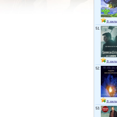
В закла
51.
В закла
52.
В закла
53.