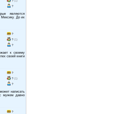
?
(1)
?
орые являются
 Мексику. До их
?
?
(1)
?
зжает к своему
пех своей книги
?
?
(1)
?
 может написать
с мужем давно
?