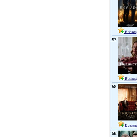
В закла
57.
В закла
58.
В закла
59.