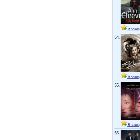
В закла
54.
В закла
55.
В закла
56.