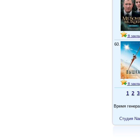
В закла
60.
В закла
1
2
3
Время генера
Cтудия Na