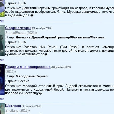
Страна: США
Описание: Действия картины происходят на острове, в колонии мура
особо выделяется изобретатель Флик. Муравьи занимались тем, чт
в виде еды для �
дки
Сюрриэлторы
(09 декабря 2023)
SurrealEstate (2021)+
Жанр:
Детектив/Драма/Сериал/Триллер/Фантастика/Фэнтези
Страна: США
Описание: Риэлтор Ник Роман (Тим Розон) и элитная команда
занимаются делами, которые никто другой не может: дома с привид
буквально отпугивают по�
дки
Подари мне воскресенье
(08 декабря 2023)
(2012)+
Жанр:
Мелодрама/Сериал
Страна: Россия
Описание: Молодой столичный врач Андрей оказывается в малень
где знакомится с художницей Лизой. Наивная и чистая девушка ве
послала ей настоящу�
дки
Шетланд
(08 декабря 2023)
Shetland (2013)+