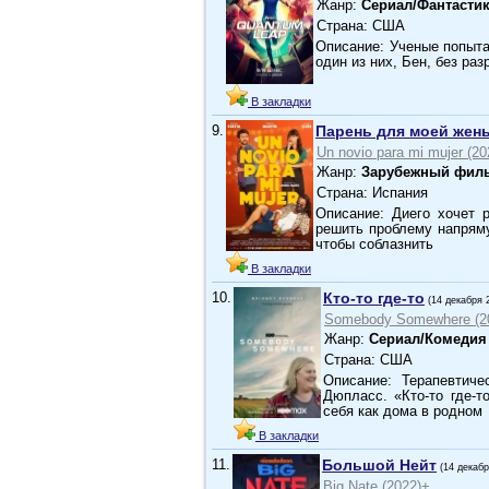
Жанр:
Сериал/Фантасти
Страна: США
Описание: Ученые попыта
один из них, Бен, без р
В закладки
9.
Парень для моей жен
Un novio para mi mujer (20
Жанр:
Зарубежный фил
Страна: Испания
Описание: Диего хочет р
решить проблему напряму
чтобы соблазнить
В закладки
10.
Кто-то где-то
(14 декабря 
Somebody Somewhere (2
Жанр:
Сериал/Комедия
Страна: США
Описание: Терапевтиче
Дюпласс. «Кто-то где-т
себя как дома в родном
В закладки
11.
Большой Нейт
(14 декабр
Big Nate (2022)+