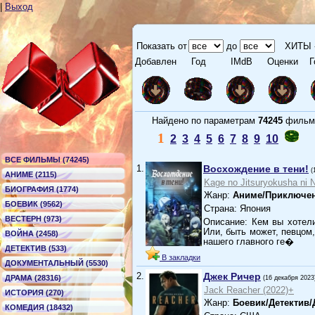
|
Выход
Показать от
до
ХИТЫ 
Добавлен
Год
IMdB
Оценки
Г
Найдено по параметрам
74245
филь
1
2
3
4
5
6
7
8
9
10
ВСЕ ФИЛЬМЫ (74245)
1.
Восхождение в тени!
(
АНИМЕ (2115)
Kage no Jitsuryokusha ni N
БИОГРАФИЯ (1774)
Жанр:
Аниме/Приключе
БОЕВИК (9562)
Страна: Япония
ВЕСТЕРН (973)
Описание: Кем вы хотел
Или, быть может, певцом
ВОЙНА (2458)
нашего главного ге�
ДЕТЕКТИВ (533)
В закладки
ДОКУМЕНТАЛЬНЫЙ (5530)
2.
Джек Ричер
ДРАМА (28316)
(16 декабря 2023
Jack Reacher (2022)+
ИСТОРИЯ (270)
Жанр:
Боевик/Детектив
КОМЕДИЯ (18432)