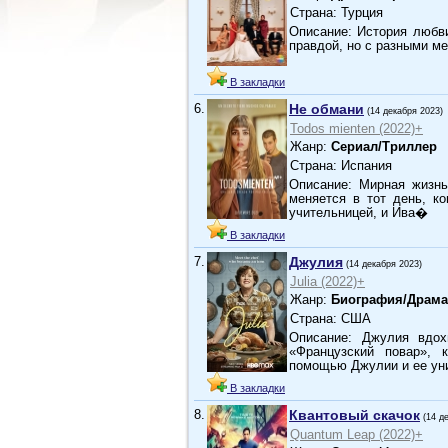
Страна: Турция
Описание: История любв
правдой, но с разными м
В закладки
6.
Не обмани
(14 декабря 2023)
Todos mienten (2022)+
Жанр:
Сериал/Триллер
Страна: Испания
Описание: Мирная жизнь
меняется в тот день, ко
учительницей, и Ива�
В закладки
7.
Джулия
(14 декабря 2023)
Julia (2022)+
Жанр:
Биография/Драма
Страна: США
Описание: Джулия вдо
«Французский повар», 
помощью Джулии и ее ун
В закладки
8.
Квантовый скачок
(14 д
Quantum Leap (2022)+