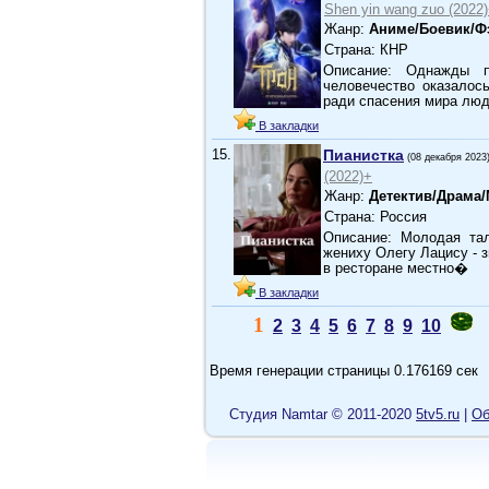
Shen yin wang zuo (2022
Жанр:
Аниме/Боевик/Ф
Страна: КНР
Описание: Однажды п
человечество оказалос
ради спасения мира люд
В закладки
15.
Пианистка
(08 декабря 2023
(2022)+
Жанр:
Детектив/Драма
Страна: Россия
Описание: Молодая та
жениху Олегу Лацису - 
в ресторане местно�
В закладки
1
2
3
4
5
6
7
8
9
10
Время генерации страницы 0.176169 сек
Cтудия Namtar © 2011-2020
5tv5.ru
|
Об