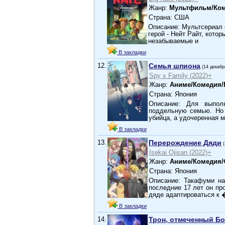
Жанр:
Мультфильм/Ком
Страна: США
Описание: Мультсериал 
герой - Нейт Райт, кото
незабываемые и
В закладки
12.
Семья шпиона
(14 декабр
Spy x Family (2022)+
Жанр:
Аниме/Комедия
Страна: Япония
Описание: Для выпол
поддельную семью. Но 
убийца, а удочеренная 
В закладки
13.
Перерождение Дяди
Isekai Ojisan (2022)+
Жанр:
Аниме/Комедия/
Страна: Япония
Описание: Такафуми на
последние 17 лет он пр
дяде адаптироваться к 
В закладки
14.
Трон, отмеченный Б