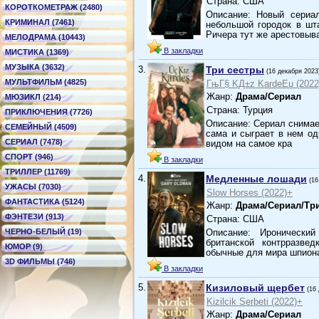
Страна: США
КОРОТКОМЕТРАЖ (2480)
Описание: Новый сериа
КРИМИНАЛ (7461)
небольшой городок в шта
Ричера тут же арестовы
МЕЛОДРАМА (10443)
В закладки
МИСТИКА (1369)
МУЗЫКА (3632)
3.
Три сестры
(16 декабря 2023
МУЛЬТФИЛЬМ (4825)
ГњГ§ KД±z KardeЕџ (2022
Жанр:
Драма/Сериал
МЮЗИКЛ (214)
Страна: Турция
ПРИКЛЮЧЕНИЯ (7726)
Описание: Сериал снимае
СЕМЕЙНЫЙ (4509)
сама и сыграет в нем од
СЕРИАЛ (7478)
видом на самое кра
СПОРТ (946)
В закладки
ТРИЛЛЕР (11769)
4.
Медленные лошади
(16
УЖАСЫ (7030)
Slow Horses (2022)+
ФАНТАСТИКА (5124)
Жанр:
Драма/Сериал/Тр
ФЭНТЕЗИ (913)
Страна: США
ЧЕРНО-БЕЛЫЙ (19)
Описание: Иронически
британской контрразв
ЮМОР (9)
обычные для мира шпион
3D ФИЛЬМЫ (746)
В закладки
5.
Кизиловый щербет
(16
Kizilcik Serbeti (2022)+
Жанр:
Драма/Сериал