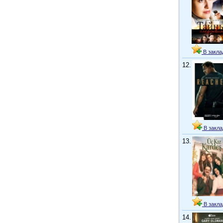
В закла
12.
В закла
13.
В закла
14.