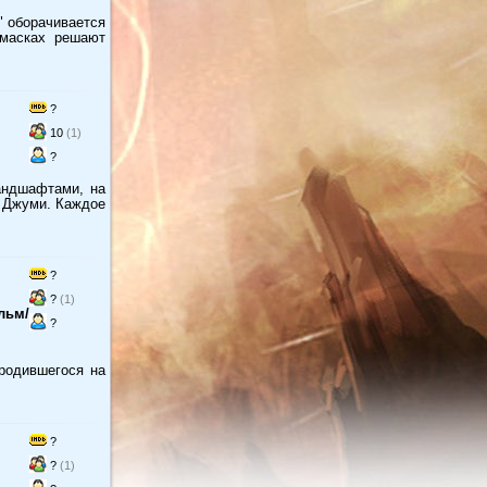
" оборачивается
 масках решают
?
10
(1)
?
андшафтами, на
 Джуми. Каждое
?
?
(1)
льм/
?
родившегося на
?
?
(1)