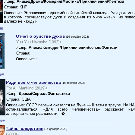
Жанр:
Аниме/Драма/Комедия/Мистика/Приключения/Фэнтези
Страна: КНР
Описание: Экранизация одноимённой китайской маньхуа. Улица демон
в котором сосуществуют духи и создания из мира живых, но попа
далеко не каждый.
ки
Отчёт о буйстве духов
(16 декабря 2023)
Yuu Yuu Hakusho (1992)+
Жанр:
Аниме/Комедия/Приключения/сёнэн/Фэнтези
Страна:
Описание: :
дки
Ради всего человечества
(16 декабря 2023)
For All Mankind (2019)+
Жанр:
Драма/Сериал/Фантастика
Страна: США
Описание: СССР первым оказался на Луне — Штаты в трауре. Но Н
останавливаться. «Для всего человечества» расскажет н
альтернативной реальности, г�
дки
Тайны следствия
(16 декабря 2023)
(2000)+