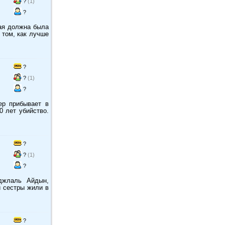
?
(1)
?
ая должна была
 том, как лучше
?
?
(1)
?
ер прибывает в
0 лет убийство.
?
?
(1)
?
джлаль Айдын,
и сестры жили в
?