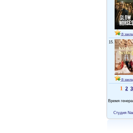
В закла
15.
В закла
1
2
3
Время генера
Cтудия Na