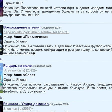
Страна: КНР
Описание: Повествование этой истории идет о одном молодом мал
Цинь Юй. У него есть врожденная болезнь из за которой он не м
внутренние техники. Но
ки
Восхождение в тени!
(16 декабря 2023)
Kage no Jitsuryokusha ni Naritakute! (2022)+
Жанр:
Аниме/Приключения
Страна: Япония
Описание: Кем вы хотели стать в детстве? Известным футболистом
Или, быть может, певцом, собирающим огромную толпу на концертах?
нашего главного ге�
ки
Рыцарь на поле
(16 декабря 2023)
(Area no Kishi) (2012)+
Жанр:
Аниме/Спорт
Страна: Япония
Описание: Эта история рассказывает о Какеру Аизаве, младшем
капитана футбольной команды в школе Камакура. В то время, ка
футболиста Сугуру включи
ки
Ракшаса - Улица демонов
(16 декабря 2023)
Zhen hun jie (2016)+