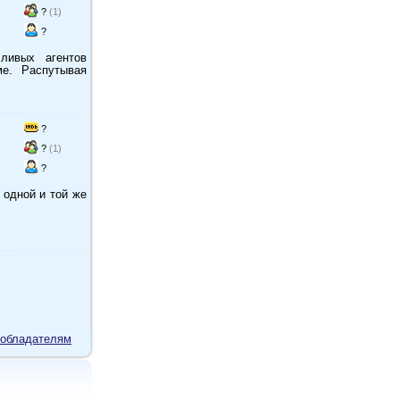
?
(1)
?
ливых агентов
е. Распутывая
?
?
(1)
?
одной и той же
обладателям