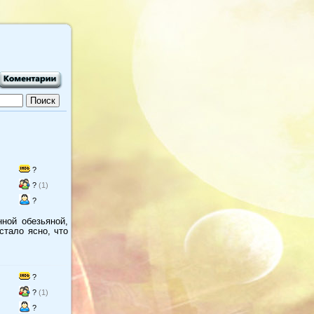
?
?
(1)
?
ной обезьяной,
стало ясно, что
?
?
(1)
?