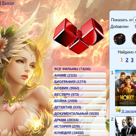
|
Выход
Показать от
Добавлен
Г
Найдено по
1
2
3
ВСЕ ФИЛЬМЫ (74245)
1.
АНИМЕ (2115)
БИОГРАФИЯ (1774)
БОЕВИК (9562)
ВЕСТЕРН (973)
ВОЙНА (2458)
ДЕТЕКТИВ (533)
В заклад
ДОКУМЕНТАЛЬНЫЙ (5530)
2.
ДРАМА (28316)
ИСТОРИЯ (270)
КОМЕДИЯ (18432)