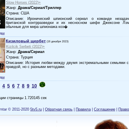
Slow Horses (2022)+
Жанр:
Драма/Сериал/Триллер
Страна: США
Описание: Иронический шпионский сериал о команде незадач
британской контрразведки и их несносном шефе Джексоне Лэм
обычные для мира шпионажа коз�
дки
Кизиловый щербет
(16 декабря 2023)
Kizilcik Serbeti (2022)+
Жанр:
Драма/Сериал
Страна: Турция
Описание: История любви между двумя экстремальными семьями с 
правдой, но с разными методами.
дки
4
5
6
7
8
9
10
ции страницы 1.720145 сек
mtar © 2011-2020
5tv5.ru
|
Обратная связь
|
Правила
|
Cоглашение
|
Право