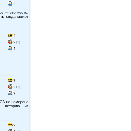
?
ов — это место,
сть сюда может
?
?
(1)
?
?
?
(1)
?
АСА не намерено
ам историю из
?