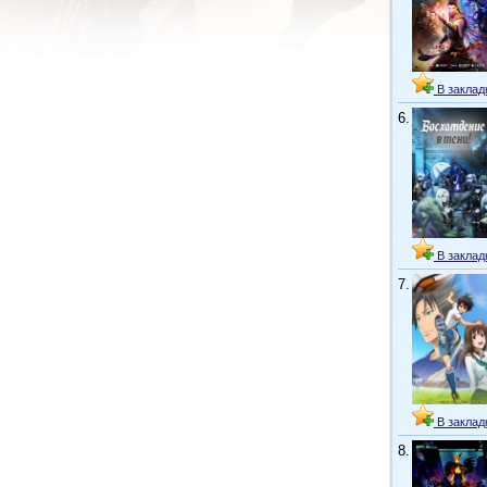
В заклад
6.
В заклад
7.
В заклад
8.