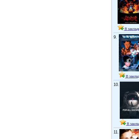
В заклад
9.
В закла
10.
В закла
11.