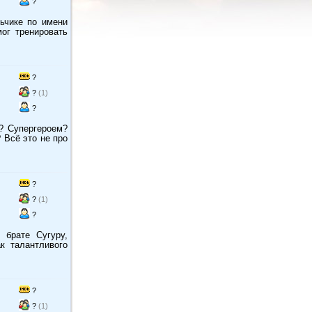
?
ьчике по имени
ог тренировать
?
?
(1)
?
? Супергероем?
 Всё это не про
?
?
(1)
?
 брате Сугуру,
к талантливого
?
?
(1)