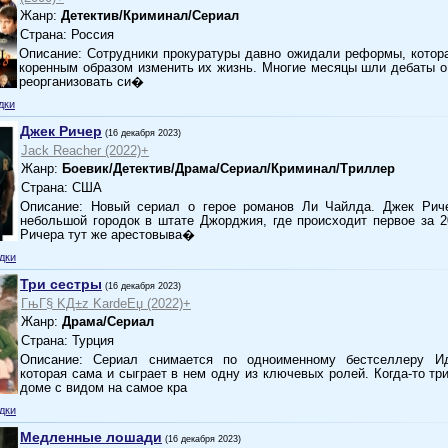
Жанр:
Детектив/Криминал/Сериал
Страна: Россия
Описание: Сотрудники прокуратуры давно ожидали реформы, котор
коренным образом изменить их жизнь. Многие месяцы шли дебаты о
реорганизовать си�
дки
Джек Ричер
(16 декабря 2023)
Jack Reacher (2022)+
Жанр:
Боевик/Детектив/Драма/Сериал/Криминал/Триллер
Страна: США
Описание: Новый сериал о герое романов Ли Чайлда. Джек Рич
небольшой городок в штате Джорджия, где происходит первое за 2
Ричера тут же арестовыва�
дки
Три сестры
(16 декабря 2023)
ГњГ§ KД±z KardeЕџ (2022)+
Жанр:
Драма/Сериал
Страна: Турция
Описание: Сериал снимается по одноименному бестселлеру И
которая сама и сыграет в нем одну из ключевых ролей. Когда-то тр
доме с видом на самое кра
дки
Медленные лошади
(16 декабря 2023)