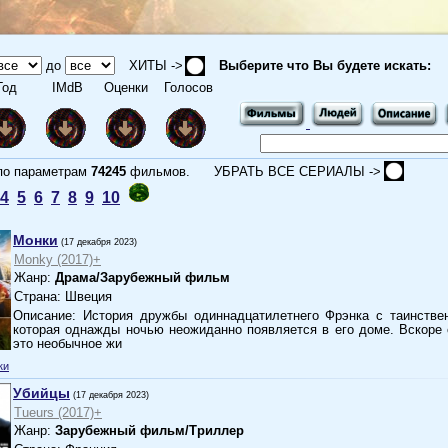
до
ХИТЫ ->
Выберите что Вы будете искать:
од
IMdB
Оценки
Голосов
 параметрам
74245
фильмов.
УБРАТЬ ВСЕ СЕРИАЛЫ ->
4
5
6
7
8
9
10
Монки
(17 декабря 2023)
Monky (2017)+
Жанр:
Драма/Зарубежный фильм
Страна: Швеция
Описание: История дружбы одиннадцатилетнего Фрэнка с таинствен
которая однажды ночью неожиданно появляется в его доме. Вскоре 
это необычное жи
ки
Убийцы
(17 декабря 2023)
Tueurs (2017)+
Жанр:
Зарубежный фильм/Триллер