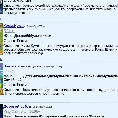
Страна: Франция
Описание: Громкое судебное заседание по делу "Безумного снайпера
трагическими событиями. Несколько вооруженных преступников в
ликвидировать в
ки
Куми-Куми
(16 декабря 2023)
(2011)+
Жанр:
Детский/Мультфильм
Страна: Россия
Описание: Куми-Куми — это причудливые острова с красочными л
которых обитают фантастические существа — племена Юми, Шуми и
племя считает своих с�
ки
Лунтик и его друзья
(16 декабря 2023)
(2006)+
Жанр:
Детский/Комедия/Мультфильм/Приключения/Мультфи
Семейный
Страна: Россия
Описание: Приключения Лунтика, маленького пушистого существа, 
Луне и свалившегося с нее на Землю.
ки
Дорогой звёзд
(16 декабря 2023)
Xing Chen Bian (2018)+
Жанр:
Аниме/Боевик/Исторический/Приключения/Фэнтези