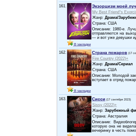
161.
Экзорцизм моей лу
My Best Friend°s Exorc
Жанр:
Драма/Зарубеж
Страна: США
Описание: 1980-е. Лу
отправляются на выход
— и вот уже девушки 
В закладки
162.
Страна пожаров
(17 с
Fire Country (2022)+
Жанр:
Драма/Сериал
Страна: США
Описание: Молодой зак
вступает в отряд пожа
В закладки
163.
Сисси
(17 сентября 2023)
Sissy (2022)+
Жанр:
Зарубежный фи
Страна: Австралия
Описание: Видеоблоге
которую она не видела
вечеринку в честь помо