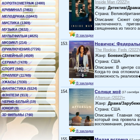
Inside Man (2022)+
КОРОТКОМЕТРАЖ (2480)
Жанр:
Детектив/Драма
КРИМИНАЛ (7461)
Страна: Великобритани
МЕЛОДРАМА (10443)
Описание: Сюжет сер
МИСТИКА (1369)
заключенного, приго
священника из тихого а
МУЗЫКА (3632)
В закладки
МУЛЬТФИЛЬМ (4825)
МЮЗИКЛ (214)
153.
Новичок: Федералы
ПРИКЛЮЧЕНИЯ (7726)
The Rookie- Feds (2022
Жанр:
Боевик/Детект
СЕМЕЙНЫЙ (4509)
Страна: США
СЕРИАЛ (7478)
Описание: В центре с
СПОРТ (946)
Когда-то она отложил
ТРИЛЛЕР (11769)
возможность реализов
УЖАСЫ (7030)
В закладки
ФАНТАСТИКА (5124)
154.
Солнце моё
(17 сентября
ФЭНТЕЗИ (913)
Aftersun (2022)+
ЧЕРНО-БЕЛЫЙ (19)
Жанр:
Драма/Зарубе
ЮМОР (9)
Страна: США
3D ФИЛЬМЫ (746)
Описание: Главная ге
который она провела в
воспоминания, реальны
В закладки
155.
Милая встреча