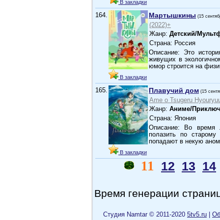
В закладки
164.
Мартышкины
(15 сентяб
(2022)+
Жанр:
Детский/Мульт
Страна: Россия
Описание: Это истори
живущих в экологично
юмор строится на физ
В закладки
165.
Плавучий дом
(15 сент
Ame o Tsugeru Hyouryuu
Жанр:
Аниме/Приключ
Страна: Япония
Описание: Во время 
полазить по старому 
попадают в некую ано
В закладки
11
12
13
14
Время генерации страниц
Cтудия Namtar © 2011-2020
5tv5.ru
|
Об