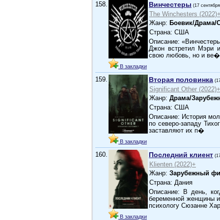
158.
Винчестеры
(17 сентября
The Winchesters (2022)
Жанр:
Боевик/Драма/
Страна: США
Описание: «Винчестеры»
Джон встретил Мэри и
свою любовь, но и ве�
В закладки
159.
Вторая половинка
(1
Significant Other (2022)
Жанр:
Драма/Зарубеж
Страна: США
Описание: История мол
по северо-западу Тихо
заставляют их п�
В закладки
160.
Последний клиент
(1
Klienten (2022)+
Жанр:
Зарубежный фи
Страна: Дания
Описание: В день, ко
беременной женщины и
психологу Сюзанне Ха
В закладки