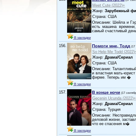
(17 сен
Meet Cute (2022)+
Жанр:
Зарубежный фи
Страна: США
Описание: Шейла и Гэ
есть машина времени,
самый счастливый ден
В закладки
156.
Помоги мне, Тодд
(17
So Help Me Todd (2022)
Жанр:
Драма/Сериал
Страна: США
Описание: Талантливый
и властная мать-юрист
фирме. Теперь им �
В закладки
157.
В конце ночи
(17 сентяб
Gecenin Ucunda (2022)+
Жанр:
Драма/Сериал
Страна: Турция
Описание: Несправедли
деловой жизни, застав
что ее спасения м�
В закладки