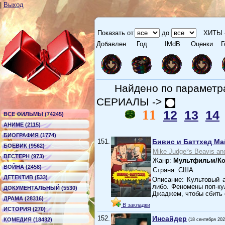
|
Выход
Показать от
до
ХИТЫ 
Добавлен
Год
IMdB
Оценки
Г
Найдено по парамет
СЕРИАЛЫ ->
11
12
13
14
ВСЕ ФИЛЬМЫ (74245)
АНИМЕ (2115)
БИОГРАФИЯ (1774)
151.
Бивис и Баттхед М
БОЕВИК (9562)
Mike Judge°s Beavis an
ВЕСТЕРН (973)
Жанр:
Мультфильм/Ко
ВОЙНА (2458)
Страна: США
ДЕТЕКТИВ (533)
Описание: Культовый 
либо. Феномены поп-к
ДОКУМЕНТАЛЬНЫЙ (5530)
Джаджем, чтобы сбить 
ДРАМА (28316)
В закладки
ИСТОРИЯ (270)
152.
Инсайдер
КОМЕДИЯ (18432)
(18 сентября 202