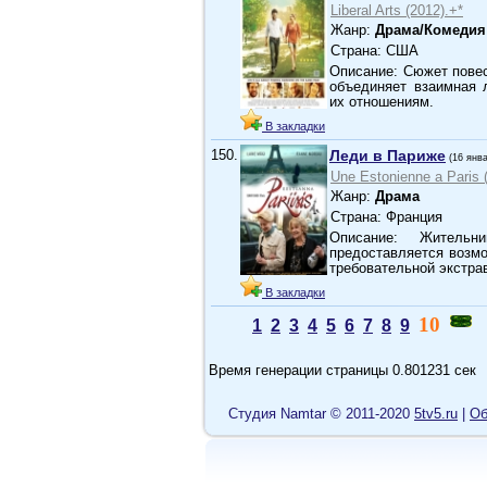
Liberal Arts (2012).+*
Жанр:
Драма/Комедия
Страна: США
Описание: Сюжет повес
объединяет взаимная 
их отношениям.
В закладки
150.
Леди в Париже
(16 янв
Une Estonienne а Paris 
Жанр:
Драма
Страна: Франция
Описание: Жительн
предоставляется возм
требовательной экстр
В закладки
10
1
2
3
4
5
6
7
8
9
Время генерации страницы 0.801231 сек
Cтудия Namtar © 2011-2020
5tv5.ru
|
Об