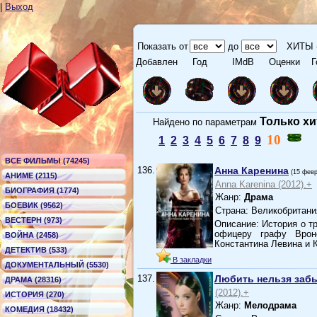
|
Выход
Показать от
до
ХИТЫ 
Добавлен
Год
IMdB
Оценки
Г
Только х
Найдено по параметрам
10
1
2
3
4
5
6
7
8
9
ВСЕ ФИЛЬМЫ (74245)
136.
Анна Каренина
(15 фев
АНИМЕ (2115)
Anna Karenina (2012).+
БИОГРАФИЯ (1774)
Жанр:
Драма
БОЕВИК (9562)
Страна: Великобритани
ВЕСТЕРН (973)
Описание: История о 
офицеру графу Врон
ВОЙНА (2458)
Константина Левина и 
ДЕТЕКТИВ (533)
В закладки
ДОКУМЕНТАЛЬНЫЙ (5530)
137.
Любить нельзя заб
ДРАМА (28316)
(2012).+
ИСТОРИЯ (270)
Жанр:
Мелодрама
КОМЕДИЯ (18432)