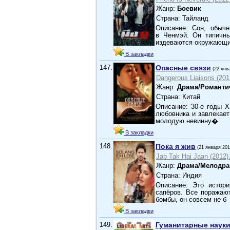
Жанр:
Боевик
Страна: Тайланд
Описание: Сон, обычн
в Ченмэй. Он типичны
издеваются окружающ
В закладки
147.
Опасные связи
(22 янв
Dangerous Liaisons (201
Жанр:
Драма/Романти
Страна: Китай
Описание: 30-е годы 
любовника и завлекает 
молодую невинну�
В закладки
148.
Пока я жив
(21 января 201
Jab Tak Hai Jaan (2012)
Жанр:
Драма/Мелодр
Страна: Индия
Описание: Это истор
сапёров. Все поражают
бомбы, он совсем не б
В закладки
149.
Гуманитарные наук