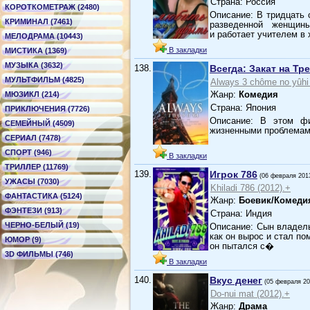
Страна: Россия
КОРОТКОМЕТРАЖ (2480)
Описание: В тридцать
КРИМИНАЛ (7461)
разведенной женщин
и работает учителем в 
МЕЛОДРАМА (10443)
В закладки
МИСТИКА (1369)
МУЗЫКА (3632)
138.
Всегда: Закат на Тр
МУЛЬТФИЛЬМ (4825)
Always 3 chôme no yûhi 
Жанр:
Комедия
МЮЗИКЛ (214)
Страна: Япония
ПРИКЛЮЧЕНИЯ (7726)
Описание: В этом фи
СЕМЕЙНЫЙ (4509)
жизненными проблемами
СЕРИАЛ (7478)
СПОРТ (946)
В закладки
ТРИЛЛЕР (11769)
139.
Игрок 786
(06 февраля 201
УЖАСЫ (7030)
Khiladi 786 (2012).+
ФАНТАСТИКА (5124)
Жанр:
Боевик/Комеди
ФЭНТЕЗИ (913)
Страна: Индия
ЧЕРНО-БЕЛЫЙ (19)
Описание: Сын владель
как он вырос и стал по
ЮМОР (9)
он пытался с�
3D ФИЛЬМЫ (746)
В закладки
140.
Вкус денег
(05 февраля 20
Do-nui mat (2012).+
Жанр:
Драма