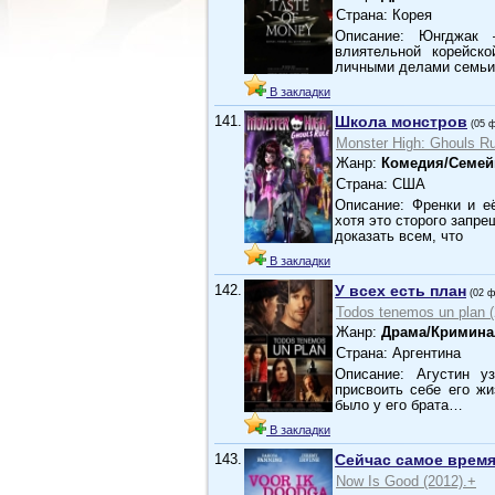
Страна: Корея
Описание: Юнгджак 
влиятельной корейск
личными делами семьи
В закладки
141.
Школа монстров
(05 
Monster High: Ghouls Ru
Жанр:
Комедия/Семе
Страна: США
Описание: Френки и е
хотя это сторого запре
доказать всем, что
В закладки
142.
У всех есть план
(02 
Todos tenemos un plan (
Жанр:
Драма/Кримина
Страна: Аргентина
Описание: Агустин у
присвоить себе его ж
было у его брата…
В закладки
143.
Сейчас самое врем
Now Is Good (2012).+