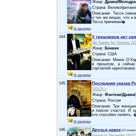
Жанр:
Драма/Мелодр
Страна: Великобритани
Описание: Тессе семн
о тех же вещах, что и 
Тесса принимае�
В закладки
144.
У грешников нет св
No Saints for Sinners (2
Жанр:
Боевик
Страна: США
Описание: Микки О`Ха
в прошлом, а сейчас
торговлей наркотиками.
В закладки
145.
Последняя сказка Р
(2012).+
Жанр:
Фэнтези/Драма/
Страна: Россия
Описание: Три женщин
и поиски счастья. И 
кто способен любить. 
В закладки
146.
Друзья навек
(23 января
Friend Is Neverdie (2012