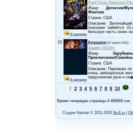
PokГ©mon Detective Pika
Жанр:
Детектив/Мул
Фэнтези
Страна: США
Описание: Величайший
поисками займётся 21
большую часть своих зн
В закладки
15.
Аладдин
(07 апреля 2022)
Aladdin (2019)+
Жанр:
Зарубеж
Приключения/Семейн
Страна: США
Описание: Парнишка по
очень амбициозные мечт
предложение руки и се
В закладки
1
2
3
4
5
6
7
8
9
10
Время генерации страницы 4.496959 сек
Cтудия Namtar © 2011-2020
5tv5.ru
|
Об