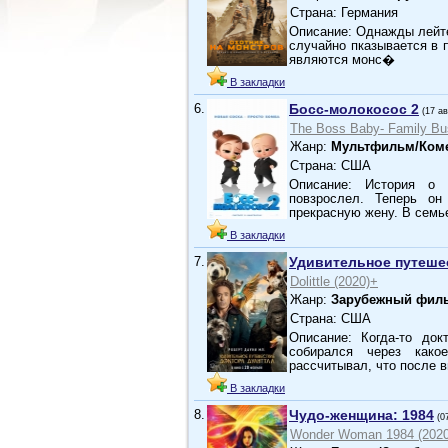
Страна: Германия
Описание: Однажды лейт
случайно пказывается в 
являются монс�
В закладки
6.
Босс-молокосос 2
(17 а
The Boss Baby- Family Bu
Жанр:
Мультфильм/Ком
Страна: США
Описание: История о 
повзрослел. Теперь о
прекрасную жену. В семь
В закладки
7.
Удивительное путеше
Dolittle (2020)+
Жанр:
Зарубежный фил
Страна: США
Описание: Когда-то до
собирался через како
рассчитывал, что после 
В закладки
8.
Чудо-женщина: 1984
(0
Wonder Woman 1984 (202