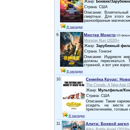
Жанр:
Боевик/Зарубежн
Страна: США
Описание: Влиятельный
смертных. Для этого о
разнообразные магически
В закладки
9.
Мистер Монстр
(10 февра
Monster Run (2020)+
Жанр:
Зарубежный фил
Страна: Гонконг
Описание: Издревле ми
должны пересекаться. 
странной, и вот уже взро
В закладки
10.
Семейка Крудс: Нов
The Croods- A New Age (
Жанр:
Мультфильм/Ком
Страна: США
Описание: Такие харизм
усидеть на месте и
приключениям, готовые
В закладки
11.
Алита: Боевой ангел
Alita- Battle Angel (2019)+