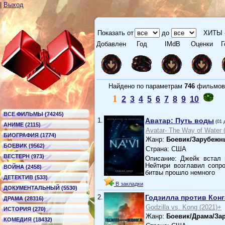
|
Выход
Показать от
до
ХИТЫ 
Добавлен
Год
IMdB
Оценки
Г
Найдено по параметрам
746
фильм
1
2
3
4
5
6
7
8
9
10
ВСЕ ФИЛЬМЫ (74245)
1.
Аватар: Путь воды
(01 
АНИМЕ (2115)
Avatar- The Way of Water 
БИОГРАФИЯ (1774)
Жанр:
Боевик/Зарубежн
БОЕВИК (9562)
Страна: США
ВЕСТЕРН (973)
Описание: Джейк встал 
Нейтири возглавил сопр
ВОЙНА (2458)
битвы прошло немного
ДЕТЕКТИВ (533)
В закладки
ДОКУМЕНТАЛЬНЫЙ (5530)
2.
Годзилла против Конг
ДРАМА (28316)
Godzilla vs. Kong (2021)+
ИСТОРИЯ (270)
Жанр:
Боевик/Драма/За
КОМЕДИЯ (18432)