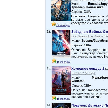
Жанр:
Боевик/За
Триллер/Фантастика
Страна: США
Описание: Недалёкое б
которые все должны с
соседство с человечес
В закладки
12.
Звёздные Войны: Ск
Star Wars- The Rise of S
Жанр:
Боевик/Зарубеж
Страна: США
Описание: Впереди посл
Люк Скайуокер считал
поражения, но вскоре Н
В закладки
13.
Холодное сердце 2
(0
Frozen 2 (2019)+
Жанр:
Мультфил
Фэнтези
Страна: США
Описание: Королевство
передохнуть от опасных
обрела свою любовь,
В закладки
14.
Покемон. Детектив П