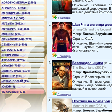
Страна: США
КОРОТКОМЕТРАЖ (2480)
Описание: Огромный п
КРИМИНАЛ (7461)
небольшой деревушке. В
все его действия контрол
МЕЛОДРАМА (10443)
В закладки
МИСТИКА (1369)
МУЗЫКА (3632)
3.
Шан-Чи и легенда дес
МУЛЬТФИЛЬМ (4825)
Shang-Chi and the Legend 
Жанр:
Боевик/Зарубежн
МЮЗИКЛ (214)
Страна: США
ПРИКЛЮЧЕНИЯ (7726)
Описание: Шан-Чи – леге
СЕМЕЙНЫЙ (4509)
отец – жуткий суперзлод
СЕРИАЛ (7478)
был оторван от р
СПОРТ (946)
В закладки
ТРИЛЛЕР (11769)
4.
Беспредельщики
(30 сен
УЖАСЫ (7030)
The Bezonians (2021)+
ФАНТАСТИКА (5124)
Жанр:
Драма/Зарубежны
ФЭНТЕЗИ (913)
Страна: Великобритания
ЧЕРНО-БЕЛЫЙ (19)
Описание: В шестидеся
Лондон и ещё полные над
ЮМОР (9)
партией в покер вес�
3D ФИЛЬМЫ (746)
В закладки
5.
Охотник на монстров
Monster Hunter (2021)+
Жанр:
Боевик/Зарубежн